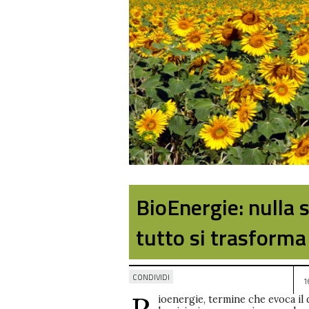
BioEnergie: nulla 
tutto si trasforma
CONDIVIDI
1
ioenergie, termine che evoca il d