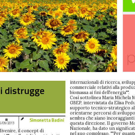
internazionali di ricerca, svilu
si distrugge
commerciale relativi alla produ
biomassa ai fini dell'energia"".
Così sottolinea Maria Michela M
GBEP, intervistata da Elisa Pe
supporto tecnico-strategico all
orientarne percorsi di sviluppo
sembra che siano incoraggianti l
Simonetta Badini
6/09/2013
questa direzione. Il governo Mo
Nazionale, ha dato un significati
ivenire, il concept di
nel suo complesso. ""Per quanto a