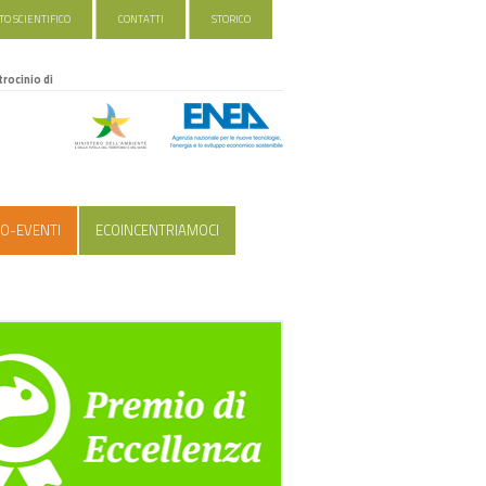
O SCIENTIFICO
CONTATTI
STORICO
trocinio di
O-EVENTI
ECOINCENTRIAMOCI