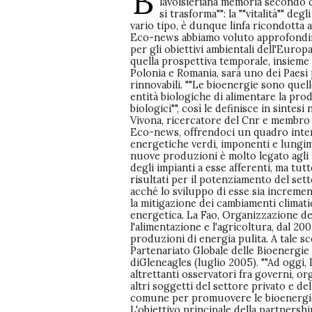
B
lavoisieriana memoria secondo cui
si trasforma"": la ""vitalità"" deg
vario tipo, è dunque linfa ricondotta 
Eco-news abbiamo voluto approfondire
per gli obiettivi ambientali dell'Europa 
quella prospettiva temporale, insieme
Polonia e Romania, sarà uno dei Paesi p
rinnovabili. ""Le bioenergie sono quel
entità biologiche di alimentare la prod
biologici"", così le definisce in sintes
Vivona, ricercatore del Cnr e membro 
Eco-news, offrendoci un quadro inter
energetiche verdi, imponenti e lungimi
nuove produzioni è molto legato agli i
degli impianti a esse afferenti, ma tutt
risultati per il potenziamento del sett
acché lo sviluppo di esse sia increment
la mitigazione dei cambiamenti climati
energetica. La Fao, Organizzazione de
l'alimentazione e l'agricoltura, dal 200
produzioni di energia pulita. A tale sco
Partenariato Globale delle Bioenergie
diGleneagles (luglio 2005). ""Ad oggi,
altrettanti osservatori fra governi, or
altri soggetti del settore privato e de
comune per promuovere le bioenergie 
L'obiettivo principale della partnersh