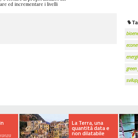
e ed incrementare i livelli
Ta
bioene
econe
energi
green 
svilup
in
La Terra, una
quantità data e
non dilatabile
eranza