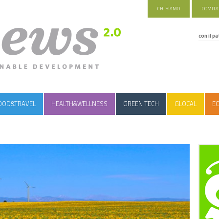
CHI SIAMO
COMITAT
con il pa
OOD&TRAVEL
HEALTH&WELLNESS
GREEN TECH
GLOCAL
EC