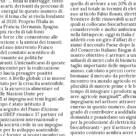
 ""... nulla si distrugge, tutto
quello di arrivare a un 20% di i
li scarti, derivanti da processi di
cioè sul totale in termini di elet
a energia! In questo numero di
suo articolo Fabio Rosati, diret
 il tema che si rivela fondante
frontiere delle rinnovabili si s
al 2020. Proprio l'Italia in
quali si collocano biocarburan
 a Francia, Germania, Spagna,
considerevole e molto ambiziosa 
iù ricchi di tali fonti
nella fattispecie, oggi in Italia 
le forze che consentono alle
addetti con un giro d'affari di 
uzione e la sintesi dei tessuti
siamo il secondo Paese dopo la
i nel suo intervento Franco
del Consorzio Italiano Biogas da 
del comitato scientifico di
nostro obiettivo è arrivare a 
essante su politiche
miliardi di metri cubi di biome
ranti. L'intensificarsi di queste
taglio importante delle importa
ncentivi per la realizzazione
annuo, calcolato a prezzi corrent
o lascia presagire positivi
biomasse il mercato da preferire
ore. A livello globale ci si muove
incontro tra mondo agricolo ed 
ato per la crescita sostenibile,
pluralità di materie prime e le
ci, la sicurezza alimentare ed
tempo di integrare i prodotti ag
lle Nazioni Unite per
aree agricole marginali"", affer
5 si impegna sui temi legati alle
impegnarsi nel settore attrave
po è stato istituito il
emerso in questo numero, dunqu
 a seguito del Piano d'Azione
grado di contribuire a soddisfa
 la GBEP riunisce 37 partner ed
domanda e possiedano un signif
ganizzazioni internazionali e
per la produzione di elettricità 
lla società civile in un impegno
biocarburanti - per il settore de
per lo sviluppo sostenibile.
questo contesto sembra avere 
ip è fornire ai propri membri un