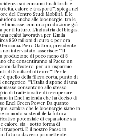
ncidenza sui consumi finali lordi, e
tricità, calore e trasporti"", spiega nel
tore del Centro Studi Mobilità. E le
chiudono anche alle bioenergie, tra le
ti e biomasse, con una produzione già
per il futuro. L'industria del biogas,
è una realtà lavorativa per 12mila
circa 850 milioni di euro e per ora
 Germania. Piero Gattoni, presidente
noi intervistato, asserisce: ""Il
una produzione di poco meno di 8
tano che consentiranno al Paese un
zioni dall'estero, per un risparmio
i, di 5 miliardi di euro"". Per le
 è quello della filiera corta, punto di
energetico. ""L'Italia dispone di una
 biomasse consentono allo stesso
ricoli tradizionali e di recuperare
mano in Enel, azienda che ha deciso di
rso Enel Green Power. Da quanto
e, sembra che le bioenergie siano in
re in modo sostenibile la futura
icativo potenziale di espansione sia
e calore, sia - sotto forma di
i trasporti. E il nostro Paese in
un futuro davvero promettente.