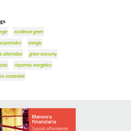
gs
rgie
eccellenze green
wsperiodico
energia
e alternative
green economy
jobs
risparmio energetico
po sostenibile
Manovra
finanziaria
Sussidi all’ambiente