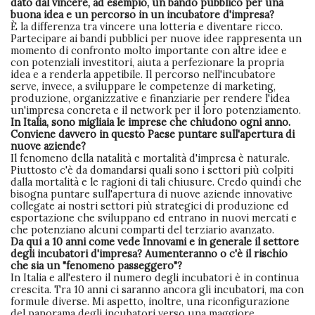
dato dal vincere, ad esempio, un bando pubblico per una
buona idea e un percorso in un incubatore d'impresa?
È la differenza tra vincere una lotteria e diventare ricco.
Partecipare ai bandi pubblici per nuove idee rappresenta un
momento di confronto molto importante con altre idee e
con potenziali investitori, aiuta a perfezionare la propria
idea e a renderla appetibile. Il percorso nell'incubatore
serve, invece, a sviluppare le competenze di marketing,
produzione, organizzative e finanziarie per rendere l'idea
un'impresa concreta e il network per il loro potenziamento.
In Italia, sono migliaia le imprese che chiudono ogni anno.
Conviene davvero in questo Paese puntare sull'apertura di
nuove aziende?
Il fenomeno della natalità e mortalità d'impresa è naturale.
Piuttosto c'è da domandarsi quali sono i settori più colpiti
dalla mortalità e le ragioni di tali chiusure. Credo quindi che
bisogna puntare sull'apertura di nuove aziende innovative
collegate ai nostri settori più strategici di produzione ed
esportazione che sviluppano ed entrano in nuovi mercati e
che potenziano alcuni comparti del terziario avanzato.
Da qui a 10 anni come vede Innovami e in generale il settore
degli incubatori d'impresa? Aumenteranno o c'è il rischio
che sia un "fenomeno passeggero"?
In Italia e all'estero il numero degli incubatori è in continua
crescita. Tra 10 anni ci saranno ancora gli incubatori, ma con
formule diverse. Mi aspetto, inoltre, una riconfigurazione
del panorama degli incubatori verso una maggiore