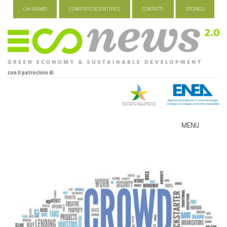
CHI SIAMO
COMITATO SCIENTIFICO
CONTATTI
STORICO
con il patrocinio di
MENU
ECO-NOMY
INDUSTRIA VERDE
FOOD&TRAVEL
HEALTH&WELLNESS