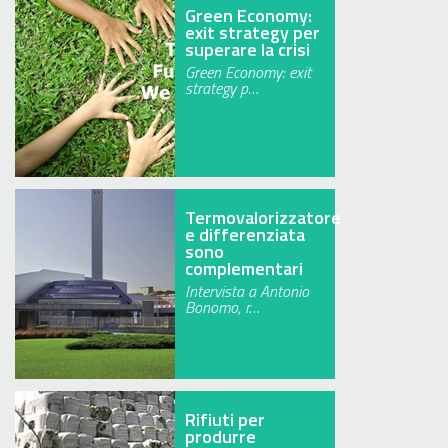
Green Economy:
exit strategy per
superare la crisi
Green Economy: exit
strategy p…
Termovalorizzatore
e differenziata
sono
complementari
Intervista a Antonio
Bonomo, r…
Rifiuti per
produrre