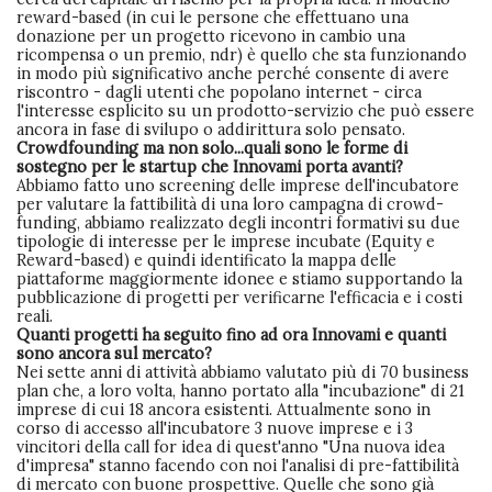
reward-based (in cui le persone che effettuano una
donazione per un progetto ricevono in cambio una
ricompensa o un premio, ndr) è quello che sta funzionando
in modo più significativo anche perché consente di avere
riscontro - dagli utenti che popolano internet - circa
l'interesse esplicito su un prodotto-servizio che può essere
ancora in fase di svilupo o addirittura solo pensato.
Crowdfounding ma non solo...quali sono le forme di
sostegno per le startup che Innovami porta avanti?
Abbiamo fatto uno screening delle imprese dell'incubatore
per valutare la fattibilità di una loro campagna di crowd-
funding, abbiamo realizzato degli incontri formativi su due
tipologie di interesse per le imprese incubate (Equity e
Reward-based) e quindi identificato la mappa delle
piattaforme maggiormente idonee e stiamo supportando la
pubblicazione di progetti per verificarne l'efficacia e i costi
reali.
Quanti progetti ha seguito fino ad ora Innovami e quanti
sono ancora sul mercato?
Nei sette anni di attività abbiamo valutato più di 70 business
plan che, a loro volta, hanno portato alla "incubazione" di 21
imprese di cui 18 ancora esistenti. Attualmente sono in
corso di accesso all'incubatore 3 nuove imprese e i 3
vincitori della call for idea di quest'anno "Una nuova idea
d'impresa" stanno facendo con noi l'analisi di pre-fattibilità
di mercato con buone prospettive. Quelle che sono già