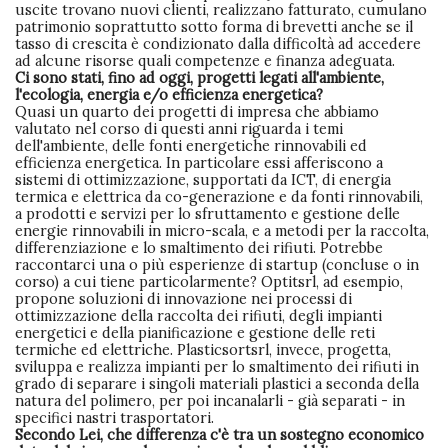
uscite trovano nuovi clienti, realizzano fatturato, cumulano
patrimonio soprattutto sotto forma di brevetti anche se il
tasso di crescita è condizionato dalla difficoltà ad accedere
ad alcune risorse quali competenze e finanza adeguata.
Ci sono stati, fino ad oggi, progetti legati all'ambiente,
l'ecologia, energia e/o efficienza energetica?
Quasi un quarto dei progetti di impresa che abbiamo
valutato nel corso di questi anni riguarda i temi
dell'ambiente, delle fonti energetiche rinnovabili ed
efficienza energetica. In particolare essi afferiscono a
sistemi di ottimizzazione, supportati da ICT, di energia
termica e elettrica da co-generazione e da fonti rinnovabili,
a prodotti e servizi per lo sfruttamento e gestione delle
energie rinnovabili in micro-scala, e a metodi per la raccolta,
differenziazione e lo smaltimento dei rifiuti. Potrebbe
raccontarci una o più esperienze di startup (concluse o in
corso) a cui tiene particolarmente? Optitsrl, ad esempio,
propone soluzioni di innovazione nei processi di
ottimizzazione della raccolta dei rifiuti, degli impianti
energetici e della pianificazione e gestione delle reti
termiche ed elettriche. Plasticsortsrl, invece, progetta,
sviluppa e realizza impianti per lo smaltimento dei rifiuti in
grado di separare i singoli materiali plastici a seconda della
natura del polimero, per poi incanalarli - già separati - in
specifici nastri trasportatori.
Secondo Lei, che differenza c'è tra un sostegno economico