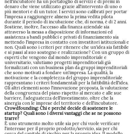
nell'incubatore ha un portafoglio di servizi e di premi in
denaro che viene utilizzato grazie all'intervento di uno o
più mentori e di un tutor. I servizi sono calibrati per portar
l'impresa a raggiungere almeno la prima vedita pilota
durante il periodo di incubazione che, di norma, è di 2 anni.
Sostiene, inoltre, l'accesso alla finanza aziendale sia
attraverso la messa a disposizione di informazioni ed
assistenza a bandi pubblici e privati di finanziamento sia
mettendo l'impresa in contatto con investitori istituzionali e
non. Quali sono i criteri per ritenere che un'idea sia fattibile
e si passi al suo sostegno e realizzazione? Con un gruppo di
esperti che vengono dal mondo imprenditoriale e
universitario, valutiamo progetti imprenditoriali già
formalizzati con un business plan da gruppi imprenditoriali
che sono motivati a fondare un'impresa. La qualità, la
motivazione e la completezza del gruppo imprenditoriale
rappresntano i criteri fondamentali per la fattibilità dell'idea.
Gli altri elementi sono l'innovazione proposta, la valutazione
della congruenza del piano rispetto al mercato e alle sue
barriere, l'adeguatezza dell'investimento, oltre che la
sinergia con le imprese del territorio e dell'incubatore.
Crowdfounding: Chi e perché decide di sostenere le
startup? Quali sono i diversi vantaggi che se ne possono
trarre?
È uno strumento molto utile sia per chi vuole verificare
l'interesse per il proprio prodotto/servizio, sia per chi
cerca del capitale di rischio per la propria idea. Il modello