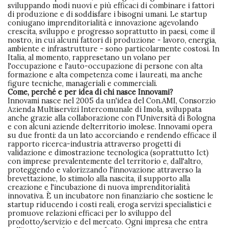
sviluppando modi nuovi e più efficaci di combinare i fattori
di produzione e di soddisfare i bisogni umani. Le startup
coniugano imprenditorialità e innovazione agevolando
crescita, sviluppo e progresso soprattutto in paesi, come il
nostro, in cui alcuni fattori di produzione - lavoro, energia,
ambiente e infrastrutture - sono particolarmente costosi. In
Italia, al momento, rappresetano un volano per
l'occupazione e l'auto-occupazione di persone con alta
formazione e alta competenza come i laureati, ma anche
figure tecniche, manageriali e commerciali.
Come, perché e per idea di chi nasce Innovami?
Innovami nasce nel 2005 da un'idea del Con.AMI, Consorzio
Azienda Multiservizi Intercomunale di Imola, sviluppata
anche grazie alla collaborazione con l'Università di Bologna
e con alcuni aziende delterritorio imolese. Innovami opera
su due fronti: da un lato accorciando e rendendo efficace il
rapporto ricerca-industria attraverso progetti di
validazione e dimostrazione tecnologica (soprattutto Ict)
con imprese prevalentemente del territorio e, dall'altro,
proteggendo e valorizzando l'innovazione attraverso la
brevettazione, lo stimolo alla nascita, il supporto alla
creazione e l'incubazione di nuova imprenditorialità
innovativa. È un incubatore non finanziario che sostiene le
startup riducendo i costi reali, eroga servizi specialistici e
promuove relazioni efficaci per lo sviluppo del
prodotto/servizio e del mercato. Ogni impresa che entra