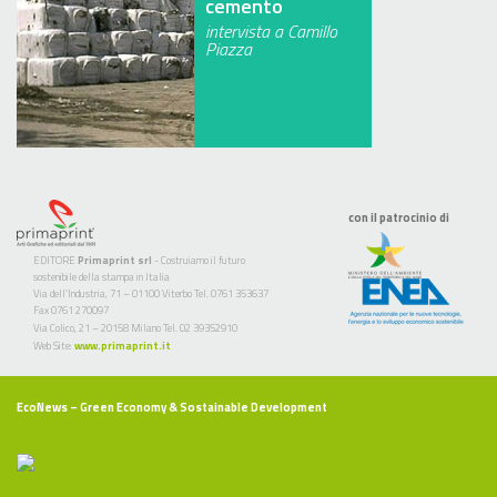
cemento
intervista a Camillo
Piazza
con il patrocinio di
EDITORE
Primaprint srl
- Costruiamo il futuro
sostenibile della stampa in Italia
Via dell’Industria, 71 – 01100 Viterbo Tel. 0761 353637
Fax 0761 270097
Via Colico, 21 – 20158 Milano Tel. 02 39352910
Web Site:
www.primaprint.it
EcoNews
– Green Economy & Sostainable Development