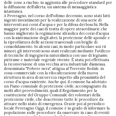
delle zone a rischio, in aggiunta alle procedure standard per
la diffusione dell'allerta, un sistema di messaggistica
istantanea.
A Peveragno, nel corso dell'ultimo decennio, sono stati fatti
ingenti investimenti per la realizzazione di una serie di
interventi sui corsi d'acqua e per la difesa dei boschi. Nella
maggior parte dei casi di tratta di opere straordinarie che
hanno migliorato la regimazione idraulica dei corsi d'acqua
con la sistemazione degli alvei, la protezione delle sponde e
la riprofilatura delle sezioni trasversali con briglie di
consolidamento. In alcuni casi, in modo particolare sui rii
minori, gli interventi sono stati realizzati mediante l'utilizzo
di tecniche di ingegneria naturalistica con uso di legname,
pietrame e materiale vegetale vivente. È stata poi effettuata
la riconversione di una vecchia area industriale dismessa,
denominata "Polvere nera", attigua al Torrente Bedale, in
zona commerciale con la rilocalizzazione della nuova
struttura in area di sicurezza rispetto alla prossimità del
corso d'acqua esistente. Anche qui, il comune ha adottato
un Piano comunale di protezione civile, accompagnato da
molti altri provvedimenti, quali il Regolamento per la
costituzione del Gruppo Comunale dei volontari della
protezione civile, che descrivono tutte le procedure da
attuare nello stato di emergenza. Grazie poi al periodico
locale Peveragno Oggi, il comune è in grado di informare la
popolazione sulle procedure da osservare in caso di eventi