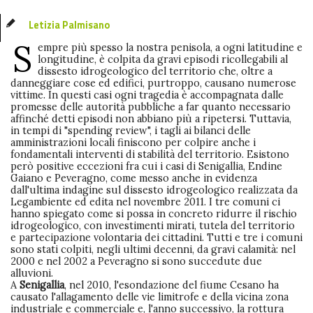
Letizia Palmisano
S
empre più spesso la nostra penisola, a ogni latitudine e
longitudine, è colpita da gravi episodi ricollegabili al
dissesto idrogeologico del territorio che, oltre a
danneggiare cose ed edifici, purtroppo, causano numerose
vittime. In questi casi ogni tragedia è accompagnata dalle
promesse delle autorità pubbliche a far quanto necessario
affinché detti episodi non abbiano più a ripetersi. Tuttavia,
in tempi di "spending review", i tagli ai bilanci delle
amministrazioni locali finiscono per colpire anche i
fondamentali interventi di stabilità del territorio. Esistono
però positive eccezioni fra cui i casi di Senigallia, Endine
Gaiano e Peveragno, come messo anche in evidenza
dall'ultima indagine sul dissesto idrogeologico realizzata da
Legambiente ed edita nel novembre 2011. I tre comuni ci
hanno spiegato come si possa in concreto ridurre il rischio
idrogeologico, con investimenti mirati, tutela del territorio
e partecipazione volontaria dei cittadini. Tutti e tre i comuni
sono stati colpiti, negli ultimi decenni, da gravi calamità: nel
2000 e nel 2002 a Peveragno si sono succedute due
alluvioni.
A
Senigallia
, nel 2010, l'esondazione del fiume Cesano ha
causato l'allagamento delle vie limitrofe e della vicina zona
industriale e commerciale e, l'anno successivo, la rottura