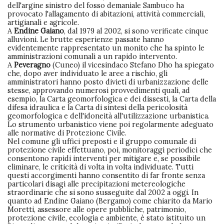
dell'argine sinistro del fosso demaniale Sambuco ha
provocato l'allagamento di abitazioni, attività commerciali,
artigianali e agricole.
A
Endine Gaiano
, dal 1979 al 2002, si sono verificate cinque
alluvioni. Le brutte esperienze passate hanno
evidentemente rappresentato un monito che ha spinto le
amministrazioni comunali a un rapido intervento.
A
Peveragno
(Cuneo) il vicesindaco Stefano Dho ha spiegato
che, dopo aver individuato le aree a rischio, gli
amministratori hanno posto divieti di urbanizzazione delle
stesse, approvando numerosi provvedimenti quali, ad
esempio, la Carta geomorfologica e dei dissesti, la Carta della
difesa idraulica e la Carta di sintesi della pericolosità
geomorfologica e dell'idoneità all'utilizzazione urbanistica.
Lo strumento urbanistico viene poi regolarmente adeguato
alle normative di Protezione Civile.
Nel comune gli uffici preposti e il gruppo comunale di
protezione civile effettuano, poi, monitoraggi periodici che
consentono rapidi interventi per mitigare e, se possibile
eliminare, le criticità di volta in volta individuate. Tutti
questi accorgimenti hanno consentito di far fronte senza
particolari disagi alle precipitazioni metereologiche
straordinarie che si sono susseguite dal 2002 a oggi. In
quanto ad Endine Gaiano (Bergamo) come chiarito da Mario
Moretti, assessore alle opere pubbliche, patrimonio,
protezione civile, ecologia e ambiente, è stato istituito un