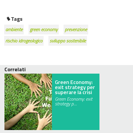
Tags
ambiente
green economy
prevenzione
rischio idrogeologico
sviluppo sostenibile
Correlati
Green Economy:
exit strategy per
superare la crisi
Green Economy: exit
strategy p…