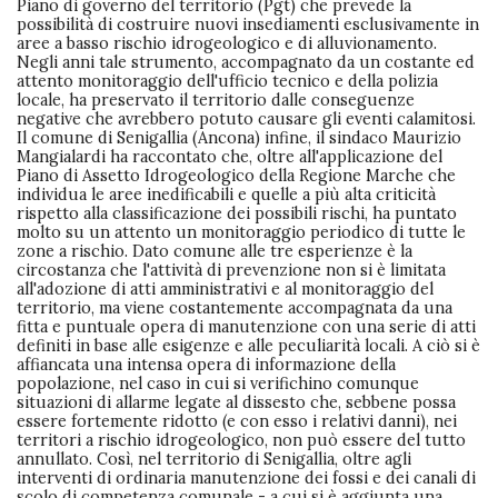
Piano di governo del territorio (Pgt) che prevede la
possibilità di costruire nuovi insediamenti esclusivamente in
aree a basso rischio idrogeologico e di alluvionamento.
Negli anni tale strumento, accompagnato da un costante ed
attento monitoraggio dell'ufficio tecnico e della polizia
locale, ha preservato il territorio dalle conseguenze
negative che avrebbero potuto causare gli eventi calamitosi.
Il comune di Senigallia (Ancona) infine, il sindaco Maurizio
Mangialardi ha raccontato che, oltre all'applicazione del
Piano di Assetto Idrogeologico della Regione Marche che
individua le aree inedificabili e quelle a più alta criticità
rispetto alla classificazione dei possibili rischi, ha puntato
molto su un attento un monitoraggio periodico di tutte le
zone a rischio. Dato comune alle tre esperienze è la
circostanza che l'attività di prevenzione non si è limitata
all'adozione di atti amministrativi e al monitoraggio del
territorio, ma viene costantemente accompagnata da una
fitta e puntuale opera di manutenzione con una serie di atti
definiti in base alle esigenze e alle peculiarità locali. A ciò si è
affiancata una intensa opera di informazione della
popolazione, nel caso in cui si verifichino comunque
situazioni di allarme legate al dissesto che, sebbene possa
essere fortemente ridotto (e con esso i relativi danni), nei
territori a rischio idrogeologico, non può essere del tutto
annullato. Così, nel territorio di Senigallia, oltre agli
interventi di ordinaria manutenzione dei fossi e dei canali di
scolo di competenza comunale - a cui si è aggiunta una