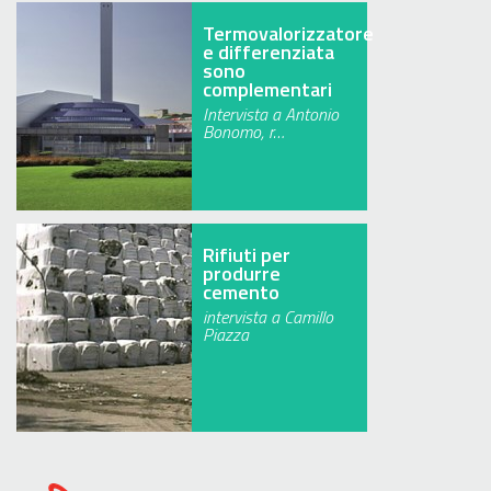
Termovalorizzatore
e differenziata
sono
complementari
Intervista a Antonio
Bonomo, r…
Rifiuti per
produrre
cemento
intervista a Camillo
Piazza