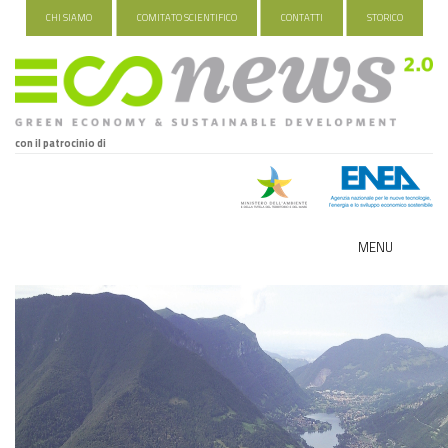
CHI SIAMO
COMITATO SCIENTIFICO
CONTATTI
STORICO
con il patrocinio di
MENU
ECO-NOMY
INDUSTRIA VERDE
FOOD&TRAVEL
HEALTH&WELLNESS