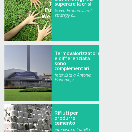
superare la crisi
Green Economy: exit
strategy p…
Termovalorizzatore
e differenziata
sono
complementari
Intervista a Antonio
Bonomo, r…
Rifiuti per
produrre
cemento
intervista a Camillo