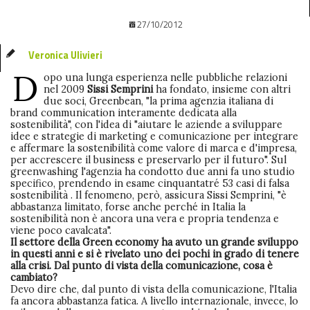
27/10/2012
Veronica Ulivieri
D
opo una lunga esperienza nelle pubbliche relazioni
nel 2009
Sissi Semprini
ha fondato, insieme con altri
due soci, Greenbean, "la prima agenzia italiana di
brand communication interamente dedicata alla
sostenibilità", con l'idea di "aiutare le aziende a sviluppare
idee e strategie di marketing e comunicazione per integrare
e affermare la sostenibilità come valore di marca e d'impresa,
per accrescere il business e preservarlo per il futuro". Sul
greenwashing l'agenzia ha condotto due anni fa uno studio
specifico, prendendo in esame cinquantatré 53 casi di falsa
sostenibilità . Il fenomeno, però, assicura Sissi Semprini, "è
abbastanza limitato, forse anche perché in Italia la
sostenibilità non è ancora una vera e propria tendenza e
viene poco cavalcata".
Il settore della Green economy ha avuto un grande sviluppo
in questi anni e si è rivelato uno dei pochi in grado di tenere
alla crisi. Dal punto di vista della comunicazione, cosa è
cambiato?
Devo dire che, dal punto di vista della comunicazione, l'Italia
fa ancora abbastanza fatica. A livello internazionale, invece, lo