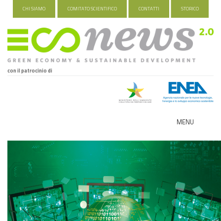
CHI SIAMO
COMITATO SCIENTIFICO
CONTATTI
STORICO
con il patrocinio di
MENU
ECO-NOMY
INDUSTRIA VERDE
FOOD&TRAVEL
HEALTH&WELLNESS