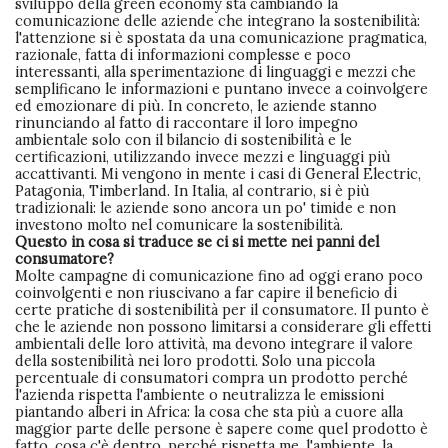
sviluppo della green economy sta cambiando la
comunicazione delle aziende che integrano la sostenibilità:
l'attenzione si è spostata da una comunicazione pragmatica,
razionale, fatta di informazioni complesse e poco
interessanti, alla sperimentazione di linguaggi e mezzi che
semplificano le informazioni e puntano invece a coinvolgere
ed emozionare di più. In concreto, le aziende stanno
rinunciando al fatto di raccontare il loro impegno
ambientale solo con il bilancio di sostenibilità e le
certificazioni, utilizzando invece mezzi e linguaggi più
accattivanti. Mi vengono in mente i casi di General Electric,
Patagonia, Timberland. In Italia, al contrario, si è più
tradizionali: le aziende sono ancora un po' timide e non
investono molto nel comunicare la sostenibilità.
Questo in cosa si traduce se ci si mette nei panni del
consumatore?
Molte campagne di comunicazione fino ad oggi erano poco
coinvolgenti e non riuscivano a far capire il beneficio di
certe pratiche di sostenibilità per il consumatore. Il punto è
che le aziende non possono limitarsi a considerare gli effetti
ambientali delle loro attività, ma devono integrare il valore
della sostenibilità nei loro prodotti. Solo una piccola
percentuale di consumatori compra un prodotto perché
l'azienda rispetta l'ambiente o neutralizza le emissioni
piantando alberi in Africa: la cosa che sta più a cuore alla
maggior parte delle persone è sapere come quel prodotto è
fatto, cosa c'è dentro, perché rispetta me, l'ambiente, la