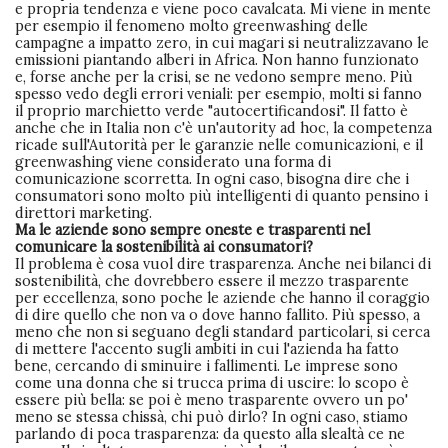
e propria tendenza e viene poco cavalcata. Mi viene in mente
per esempio il fenomeno molto greenwashing delle
campagne a impatto zero, in cui magari si neutralizzavano le
emissioni piantando alberi in Africa. Non hanno funzionato
e, forse anche per la crisi, se ne vedono sempre meno. Più
spesso vedo degli errori veniali: per esempio, molti si fanno
il proprio marchietto verde "autocertificandosi". Il fatto è
anche che in Italia non c'è un'autority ad hoc, la competenza
ricade sull'Autorità per le garanzie nelle comunicazioni, e il
greenwashing viene considerato una forma di
comunicazione scorretta. In ogni caso, bisogna dire che i
consumatori sono molto più intelligenti di quanto pensino i
direttori marketing.
Ma le aziende sono sempre oneste e trasparenti nel
comunicare la sostenibilità ai consumatori?
Il problema è cosa vuol dire trasparenza. Anche nei bilanci di
sostenibilità, che dovrebbero essere il mezzo trasparente
per eccellenza, sono poche le aziende che hanno il coraggio
di dire quello che non va o dove hanno fallito. Più spesso, a
meno che non si seguano degli standard particolari, si cerca
di mettere l'accento sugli ambiti in cui l'azienda ha fatto
bene, cercando di sminuire i fallimenti. Le imprese sono
come una donna che si trucca prima di uscire: lo scopo è
essere più bella: se poi è meno trasparente ovvero un po'
meno se stessa chissà, chi può dirlo? In ogni caso, stiamo
parlando di poca trasparenza: da questo alla slealtà ce ne