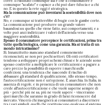
corre. Il risultato comunque sia è che il consumatore è
comunque "scafato" e capisce a chi può dare fiducia e a chi
no. E in questo la rete oggi è strategica.
Ma la comunicazione può inventarsi la sostenibilità dove non
c'è?
No, e comunque si tratterebbe di bugie con le gambe corte.
La comunicazione può produrre un grande valore
basandosi su quello che viene fatto, sui comportamenti, e a
volte può anzi indirizzare i valori dell'azienda verso una
maggiore sostenibilità.
Spesso il consumatore percepisce le certificazioni, prima tra
tutte quella biologica, come una garanzia. Ma si tratta di un
mondo intricatissimo?
Sì. Innanzitutto mancano standard comunemente
riconosciuti, se non per pochi settori. Gli enti certificatori
tendono a sviluppare propri schemi chiusi e le aziende sono
spesso costrette a moltiplicare le certificazioni e a pagare a
caro prezzo la possibilità di esporre i marchi sulle
confezioni, una tendenza che nasconde il rischio di
abbassare gli standard di qualificazione. Allo stesso tempo,
l'autocertificazione non è un'opzione. È anarchia. In Italia, in
assenza di regole, e in presenza di un consumatore che non
crede all'autocertificazione e che vuole saperne sempre di
più - perché più ne sa, più ne vuole sapere - vinceranno
quei marchi che saranno in grado di farsi riconoscere dal
mercato. Vincerà chi insegnerà ai consumatori a discernere
tra i vari simboli, quelli che restituiscono qualcosa al sistema.