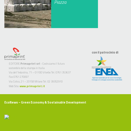
Piazza
con il patrocinio di
EDITORE
Primaprint srl
- Costruiamo il futuro
sostenibile della stampa in Italia
Via dell’Industria, 71 – 01100 Viterbo Tel. 0761 353637
Fax 0761 270097
Via Colico, 21 – 20158 Milano Tel. 02 39352910
Web Site:
www.primaprint.it
EcoNews
– Green Economy & Sostainable Development