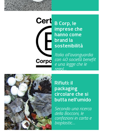
B Corp, le
imprese che
hanno come
brand la
sostenibilità
Italia all’avanguardia
con 40 società benefit
e una legge che le
regol…
Rifiuti: il
packaging
circolare che si
butta nell'umido
Secondo una ricerca
della Bocconi, le
confezioni in carta e
bioplastic…