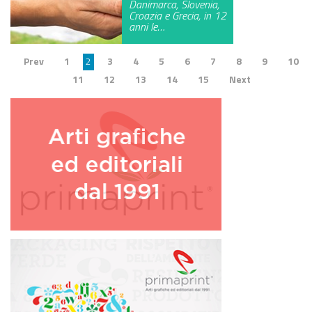
Danimarca, Slovenia,
Croazia e Grecia, in 12
anni le…
Prev
1
2
3
4
5
6
7
8
9
10
11
12
13
14
15
Next