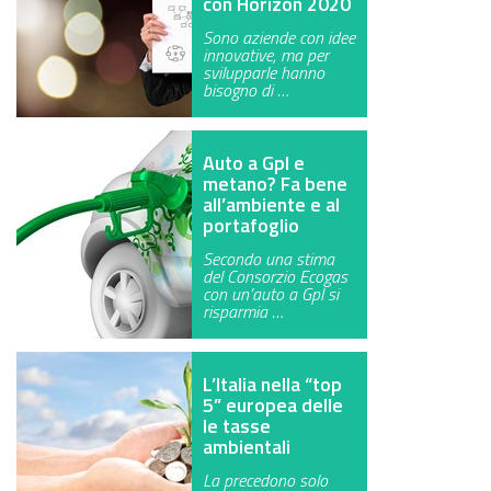
con Horizon 2020
Sono aziende con idee
innovative, ma per
svilupparle hanno
bisogno di …
Auto a Gpl e
metano? Fa bene
all’ambiente e al
portafoglio
Secondo una stima
del Consorzio Ecogas
con un’auto a Gpl si
risparmia …
L’Italia nella “top
5” europea delle
le tasse
ambientali
La precedono solo