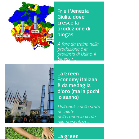
Friuli Venezia
Giulia, dove
cresce la
produzione di
biogas
A fare da traino nella
produzione è la
provincia di Udine, il
biogas r…
La Green
Economy italiana
è da medaglia
d'oro (ma in pochi
lo sanno)
Dall'analisi dello stato
di salute
dell'economia verde
alla presentazi…
La green