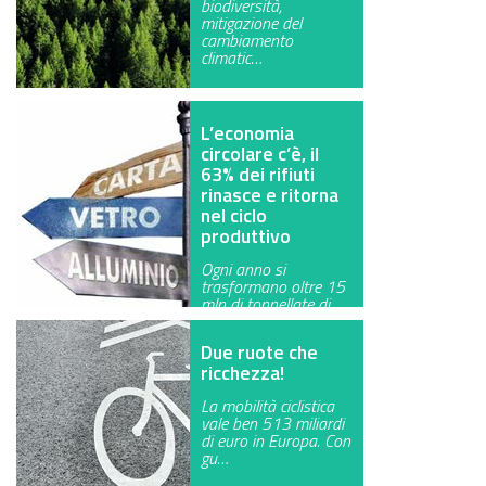
biodiversità,
mitigazione del
GREEN TECH
cambiamento
climatic…
GLOCAL
ECO-EVENTI
L’economia
circolare c’è, il
63% dei rifiuti
ECOINCENTRIAMOCI
rinasce e ritorna
nel ciclo
produttivo
Ogni anno si
trasformano oltre 15
mln di tonnellate di
rifiuti di cart…
Due ruote che
ricchezza!
La mobilità ciclistica
vale ben 513 miliardi
di euro in Europa. Con
gu…