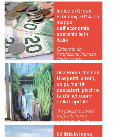
Indice di Green
Economy 2014. La
mappa
dell'economia
sostenibile in
Italia
Elaborato da
Fondazione Impresa,
l'indice scatta
un'istantanea della g…
Una Roma che non
ti aspetti: aironi,
volpi, martin
pescatori, picchi e
falchi nel cuore
della Capitale
Tra palazzi e strade
trafficate Roma
nasconde oasi di
biodiversità. In…
Edilizia in legno,