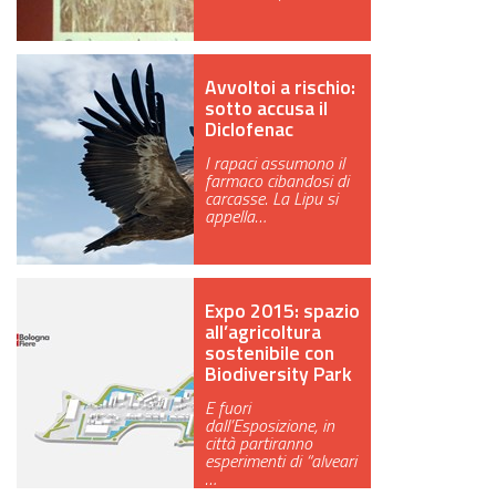
Avvoltoi a rischio:
sotto accusa il
Diclofenac
I rapaci assumono il
farmaco cibandosi di
carcasse. La Lipu si
appella…
Expo 2015: spazio
all’agricoltura
sostenibile con
Biodiversity Park
E fuori
dall’Esposizione, in
città partiranno
esperimenti di “alveari
…