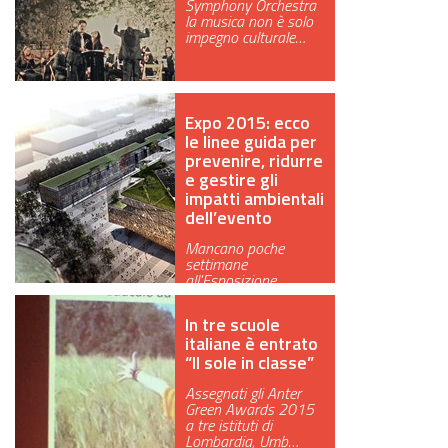
Symphony Orchestra
la musica non è solo
GREEN TECH
impegno culturale…
GLOCAL
ECO-EVENTI
Expo 2015: ecco
le linee guida per
prevenire, ridurre
ECOINCENTRIAMOCI
e gestire gli
impatti ambientali
dell’evento
Mancano poche
settimane
all'Esposizione
internazionale e si
lavora da …
In tre scuole
italiane è entrato
“Il sole in classe”
Assegnati gli Anter
Green Awards 2015
a tre istituti di
Lombardia, Umb…