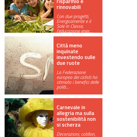
risparmio e
rinnovabili
Con due progetti,
Energicamente e il
Sole in Classe,
l’educazione ener…
Città meno
inquinate
investendo sulle
due ruote
La Federazione
europea dei ciclisti ha
stimato i benefici delle
politi…
Carnevale in
allegria ma sulla
sostenibilità non
si scherza
Decorazioni, cotillon,