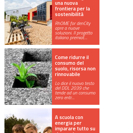
una nuova
frontiera per la
sostenibilità
RhOME for denCity
apre a nuove
soluzioni. Il progetto
italiano premiat…
Come ridurre il
consumo del
suolo, risorsa non
rinnovabile
Lo dice il nuovo testo
del DDL 2039 che
tende ad un consumo
zero entr…
A scuola con
energia per
imparare tutto su