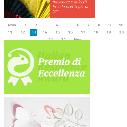
maschere e dolcetti.
Ecco la ricetta per un
car…
Prev
1
2
3
4
5
6
7
8
9
10
11
12
13
14
15
16
17
18
19
20
21
22
Next