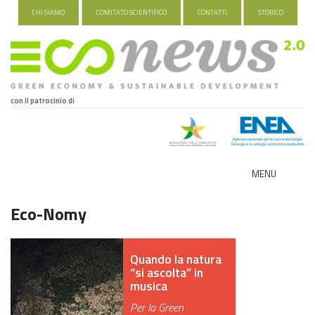
CHI SIAMO
COMITATO SCIENTIFICO
CONTATTI
STORICO
con il patrocinio di
MENU
ECO-NOMY
Eco-Nomy
INDUSTRIA VERDE
Quando la natura
FOOD&TRAVEL
“si ascolta” in
musica
HEALTH&WELLNESS
Per la Green