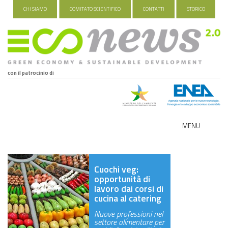
CHI SIAMO
COMITATO SCIENTIFICO
CONTATTI
STORICO
con il patrocinio di
MENU
ECO-NOMY
Cuochi veg:
INDUSTRIA VERDE
opportunità di
lavoro dai corsi di
FOOD&TRAVEL
cucina al catering
Nuove professioni nel
HEALTH&WELLNESS
settore alimentare per