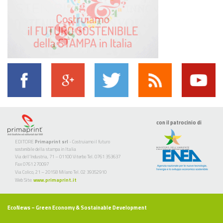
con il patrocinio di
EDITORE
Primaprint srl
- Costruiamo il futuro
sostenibile della stampa in Italia
Via dell’Industria, 71 – 01100 Viterbo Tel. 0761 353637
Fax 0761 270097
Via Colico, 21 – 20158 Milano Tel. 02 39352910
Web Site:
www.primaprint.it
EcoNews
– Green Economy & Sostainable Development