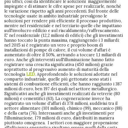
più uffici, così da identificare le soluzioni maggiormente
impiegate e di stimare le cifre spese per realizzarle, nonché
le variazione rispetto agli anni precedenti. Sul fronte delle
tecnologie usate in ambito industriale prevalgono le
soluzioni per rendere più efficiente il processo produttivo,
mentre nel residenziale e nel terziario quelle che impattano
sull'involucro edilizio e sul riscaldamento/raffrescamento.
E' nel residenziale (12,2 milioni di edifici) che gli investimenti
hanno toccato la punta massima, raggiungendo i 3 miliardi:
nel 2015 si è registrato un vero e proprio boom di
installazioni di pompe di calore, il cui volume d'affari è
aumentato di oltre il 50%, arrivando a toccare 1,1 miliardi di
euro. Anche gli interventi sull'illuminazione hanno fatto
registrare una crescita significativa (450 milioni) grazie
soprattutto al progressivo aumento di maturità della
tecnologia
LED
. Approfondendo le soluzioni adottate nel
comparto industriale, quelle più gettonate sono stati i
sistemi di combustione efficienti, che hanno raggiunto i 387
milioni di euro, ben 197 dei quali nel settore metallurgico.
Significativi anche gli investimenti realizzati da vetrerie (80
milioni) e cementifici (63). La cogenerazione invece ha
registrato un volume d'affari di 378 milioni, suddivisi tra il
settore alimentare (101 milioni), chimico (99), meccanico (88)
e della carta (76). Interessanti anche gli investimenti per
l'illuminazione, 179 milioni di euro, distribuiti in maniera
piuttosto omogenea. I settori con maggiore propensione
all'efficienza energetica risultano essere quelli della carta