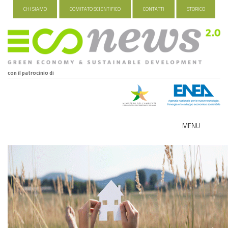
CHI SIAMO
COMITATO SCIENTIFICO
CONTATTI
STORICO
con il patrocinio di
MENU
ECO-NOMY
INDUSTRIA VERDE
FOOD&TRAVEL
HEALTH&WELLNESS