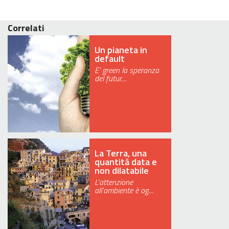
Correlati
Un pianeta in
default
E' green la speranza
del futur…
La Terra, una
quantità data e
non dilatabile
L'attenzione
all'ambiente è og…