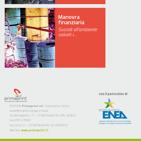
Manovra
finanziaria
Sussidi all’ambiente
salvati i…
con il patrocinio di
EDITORE
Primaprint srl
- Costruiamo il futuro
sostenibile della stampa in Italia
Via dell’Industria, 71 – 01100 Viterbo Tel. 0761 353637
Fax 0761 270097
Via Colico, 21 – 20158 Milano Tel. 02 39352910
Web Site:
www.primaprint.it