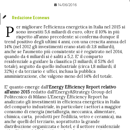
14/06/2016
Redazione Econews
P
er migliorare l'efficienza energetica in Italia nel 2015 si
sono investiti 5,6 miliardi di euro, oltre il 10% in più
rispetto all'anno precedente: si conferma dunque il
trend positivo degli ultimi 4 anni, con una crescita annua del
14% (nel 2012 gli investimenti erano stati di 3,8 miliardi),
anche se l'aumento più consistente si è registrato nel 2014,
quando da 4 miliardi si è saliti a 5,2. E' il comparto
residenziale a guidare la classifica (3 miliardi, il 53% del
totale), seguito da quello industriale (circa 1,8 miliardi, il
32%) e da terziario e uffici, inclusa la pubblica
amministrazione, che valgono meno del 14% del totale.
E' quanto emerge dall'
Energy Efficiency Report relativo
all'anno 2015
redatto dall'Energy&Strategy Group del
Politecnico di Milano L'Energy Efficiency Report ha
analizzato gli investimenti in efficienza energetica in Italia
del comparto industriale, in particolare i settori a maggior
consumo di energia (metallurgia, meccanica, alimentare,
chimica, carta, prodotti per l'edilizia, vetro e ceramica), ma
anche quelli del terziario, soprattutto la grande
distribuzione organizzata e hotel, e il settore residenziale