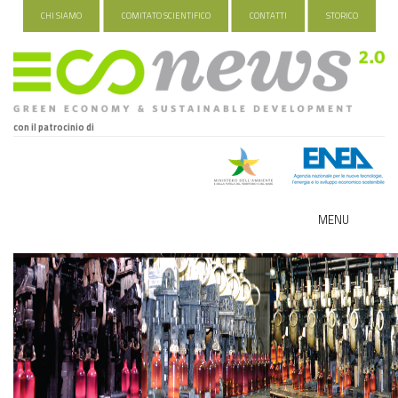
CHI SIAMO
COMITATO SCIENTIFICO
CONTATTI
STORICO
con il patrocinio di
MENU
ECO-NOMY
INDUSTRIA VERDE
FOOD&TRAVEL
HEALTH&WELLNESS