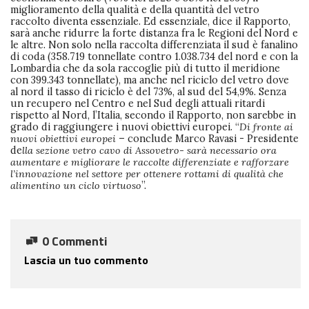
miglioramento della qualità e della quantità del vetro
raccolto diventa essenziale. Ed essenziale, dice il Rapporto,
sarà anche ridurre la forte distanza fra le Regioni del Nord e
le altre. Non solo nella raccolta differenziata il sud è fanalino
di coda (358.719 tonnellate contro 1.038.734 del nord e con la
Lombardia che da sola raccoglie più di tutto il meridione
con 399.343 tonnellate), ma anche nel riciclo del vetro dove
al nord il tasso di riciclo è del 73%, al sud del 54,9%. Senza
un recupero nel Centro e nel Sud degli attuali ritardi
rispetto al Nord, l’Italia, secondo il Rapporto, non sarebbe in
grado di raggiungere i nuovi obiettivi europei. “
Di fronte ai
nuovi obiettivi europei
– conclude Marco Ravasi - Presidente
de
lla sezione vetro cavo di Assovetro- sarà necessario ora
aumentare e migliorare le raccolte differenziate e rafforzare
l’innovazione nel settore per ottenere rottami di qualità che
alimentino un ciclo virtuoso
”.
0 Commenti
Lascia un tuo commento