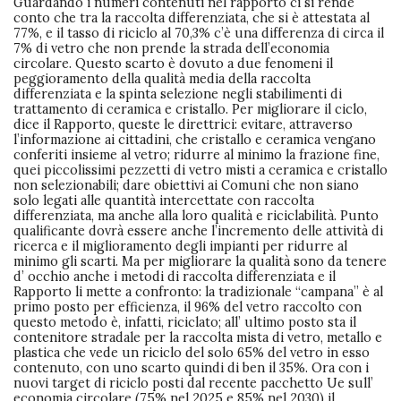
Guardando i numeri contenuti nel rapporto ci si rende
conto che tra la raccolta differenziata, che si è attestata al
77%, e il tasso di riciclo al 70,3% c’è una differenza di circa il
7% di vetro che non prende la strada dell’economia
circolare. Questo scarto è dovuto a due fenomeni il
peggioramento della qualità media della raccolta
differenziata e la spinta selezione negli stabilimenti di
trattamento di ceramica e cristallo. Per migliorare il ciclo,
dice il Rapporto, queste le direttrici: evitare, attraverso
l’informazione ai cittadini, che cristallo e ceramica vengano
conferiti insieme al vetro; ridurre al minimo la frazione fine,
quei piccolissimi pezzetti di vetro misti a ceramica e cristallo
non selezionabili; dare obiettivi ai Comuni che non siano
solo legati alle quantità intercettate con raccolta
differenziata, ma anche alla loro qualità e riciclabilità. Punto
qualificante dovrà essere anche l’incremento delle attività di
ricerca e il miglioramento degli impianti per ridurre al
minimo gli scarti. Ma per migliorare la qualità sono da tenere
d’ occhio anche i metodi di raccolta differenziata e il
Rapporto li mette a confronto: la tradizionale “campana” è al
primo posto per efficienza, il 96% del vetro raccolto con
questo metodo è, infatti, riciclato; all’ ultimo posto sta il
contenitore stradale per la raccolta mista di vetro, metallo e
plastica che vede un riciclo del solo 65% del vetro in esso
contenuto, con uno scarto quindi di ben il 35%. Ora con i
nuovi target di riciclo posti dal recente pacchetto Ue sull’
economia circolare (75% nel 2025 e 85% nel 2030) il