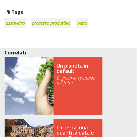
Tags
assovetro
processo produttivo
vetro
Correlati
Un pianeta in
default
E' green la speranza
del futur…
La Terra, una
quantità data e