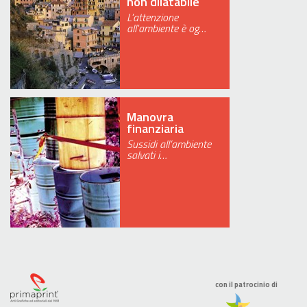
non dilatabile
L'attenzione
all'ambiente è og…
Manovra
finanziaria
Sussidi all’ambiente
salvati i…
con il patrocinio di