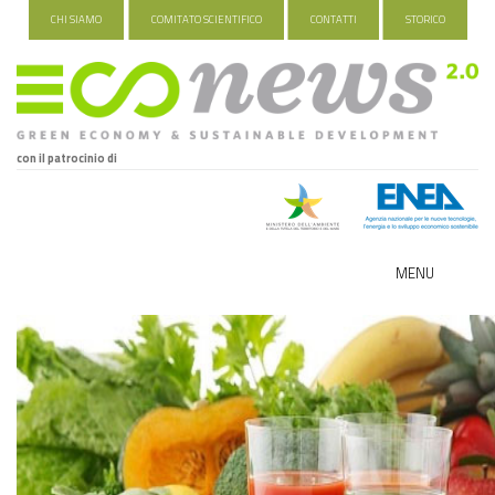
CHI SIAMO
COMITATO SCIENTIFICO
CONTATTI
STORICO
con il patrocinio di
MENU
ECO-NOMY
INDUSTRIA VERDE
FOOD&TRAVEL
HEALTH&WELLNESS