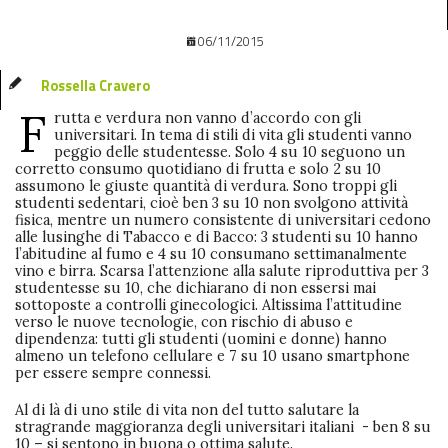
06/11/2015
Rossella Cravero
F
rutta e verdura non vanno d’accordo con gli
universitari. In tema di stili di vita gli studenti vanno
peggio delle studentesse. Solo 4 su 10 seguono un
corretto consumo quotidiano di frutta e solo 2 su 10
assumono le giuste quantità di verdura. Sono troppi gli
studenti sedentari, cioè ben 3 su 10 non svolgono attività
fisica, mentre un numero consistente di universitari cedono
alle lusinghe di Tabacco e di Bacco: 3 studenti su 10 hanno
l’abitudine al fumo e 4 su 10 consumano settimanalmente
vino e birra. Scarsa l’attenzione alla salute riproduttiva per 3
studentesse su 10, che dichiarano di non essersi mai
sottoposte a controlli ginecologici. Altissima l’attitudine
verso le nuove tecnologie, con rischio di abuso e
dipendenza: tutti gli studenti (uomini e donne) hanno
almeno un telefono cellulare e 7 su 10 usano smartphone
per essere sempre connessi.
Al di là di uno stile di vita non del tutto salutare la
stragrande maggioranza degli universitari italiani - ben 8 su
10 – si sentono in buona o ottima salute.