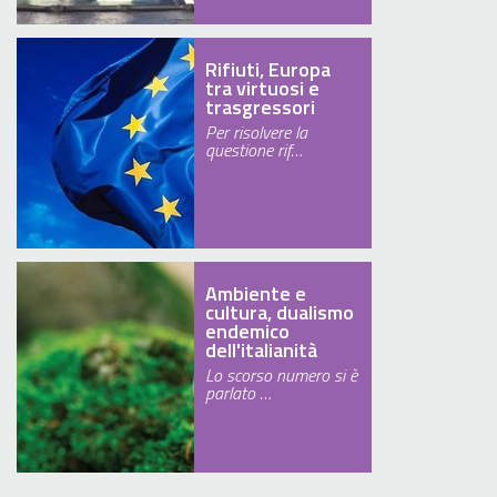
Rifiuti, Europa
tra virtuosi e
trasgressori
Per risolvere la
questione rif…
Ambiente e
cultura, dualismo
endemico
dell'italianità
Lo scorso numero si è
parlato …