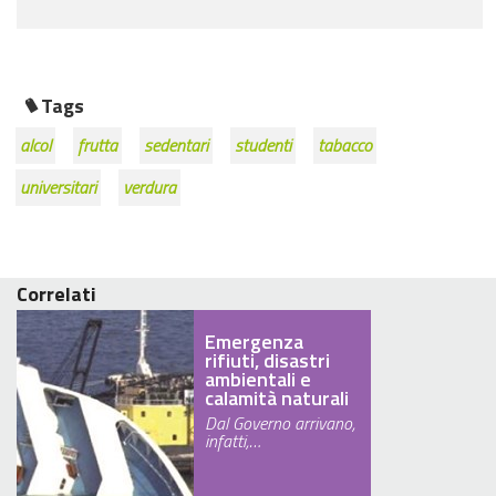
Tags
alcol
frutta
sedentari
studenti
tabacco
universitari
verdura
Correlati
Emergenza
rifiuti, disastri
ambientali e
calamità naturali
Dal Governo arrivano,
infatti,…