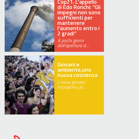
Cop21. L'appello
di Edo Ronchi: “Gli
impegni non sono
sufficienti per
mantenere
l'aumento entro i
2 gradi”
A pochi giorni
dall'apertura d…
Giovani e
ambiente,una
nuova coscienza
I nuovi giovani
irrompono pr…