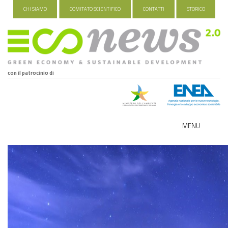
CHI SIAMO
COMITATO SCIENTIFICO
CONTATTI
STORICO
con il patrocinio di
MENU
ECO-NOMY
INDUSTRIA VERDE
FOOD&TRAVEL
HEALTH&WELLNESS