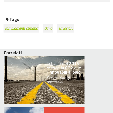
Tags
cambiamenti climatici
clima
emissioni
Correlati
In Italia nel 2015
cresce la CO2 e le
rinnovabili al palo
Per centrare gli
obiettivi di …