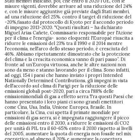
Stati membri indicano, poi, che entro il 2020 l'UE, con le
misure vigenti, dovrebbe arrivare ad una riduzione del 24%
e, con le misure aggiuntive già previste dagli Stati membri,
ad una riduzione del 25%. contro il target di riduzione del
-20%,fissato dal protocollo di Kyoto per il secondo periodo
di impegno 2013-2020. "Questi risultati – ha dichiarato
Miguel Arias Cañete, Commissario responsabile per l'Azione
per il clima e l'energia- sono eloquenti: l'Europaè riuscita a
ridurre le emissioni del 23% tra il 1990 e il 2014 mentre
l'economia, nell'arco dello stesso periodo, è cresciuta del
46%. Abbiamo ripetutamente dimostrato che la protezione
del clima e la crescita economica vanno di pari passo”. Di
fronte ad un’Europa virtuosa, anche le altre nazioni non
sono da meno e stanno lavorando per il clima. Sono infatti,
ad oggi, 154 i paesi che hanno inviato i propri Intended
Nationally Determined Contributions, gli impegni in vista
dell'accordo sul clima di Parigi per la riduzione delle
emissioni globali post-2020, pari a circa l'88% delle
emissionimondiali di gas a effetto serra Tra questi Paesi che
hanno presentato i loro piani ci sono grandi emettitori
come Cina, Usa, India, Unione Europea, Brasile. In
particolare, la Cina, cui spetta il primate mondiale per
emissioni di gas serra, si è impegnata raggiungere il picco
delle emissioni entro il 2030, a ridurre le emissioni di CO2
per unità di PIL tra il 60-65% entro il 2030 rispetto ai livelli
del 2005, aumentare la quota di energia non fossile nel mix
energetico ad almeno il 20% e aumentare la copertura