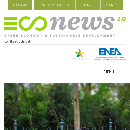
CHI SIAMO
COMITATO SCIENTIFICO
CONTATTI
STORICO
con il patrocinio di
MENU
ECO-NOMY
INDUSTRIA VERDE
FOOD&TRAVEL
HEALTH&WELLNESS