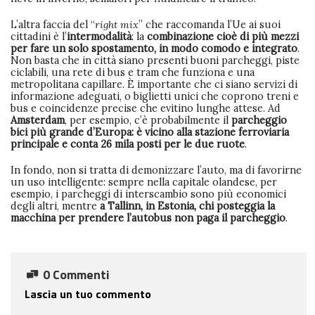
L’altra faccia del “
right mix
” che raccomanda l’Ue ai suoi
cittadini è l’
intermodalità
: la
combinazione cioè di più mezzi
per fare un solo spostamento, in modo comodo e integrato
.
Non basta che in città siano presenti buoni parcheggi, piste
ciclabili, una rete di bus e tram che funziona e una
metropolitana capillare. È importante che ci siano servizi di
informazione adeguati, o biglietti unici che coprono treni e
bus e coincidenze precise che evitino lunghe attese. Ad
Amsterdam
, per esempio, c’è probabilmente il
parcheggio
bici più grande d’Europa: è vicino alla stazione ferroviaria
principale e conta 26 mila posti per le due ruote
.
In fondo, non si tratta di demonizzare l’auto, ma di favorirne
un uso intelligente: sempre nella capitale olandese, per
esempio, i parcheggi di interscambio sono più economici
degli altri, mentre
a Tallinn, in Estonia, chi posteggia la
macchina per prendere l’autobus non paga il parcheggio
.
0 Commenti
Lascia un tuo commento