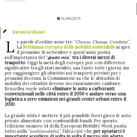
14/09/2015
Veronica Ulivieri
L
e parole d’ordine sono tre: “
Choose. Change. Combine
”.
La
Settimana europea della mobilità sostenibile
si apre
il prossimo 16 settembre e quest’anno punta
sull’importanza del “
giusto mix
”
tra i diversi mezzi di
trasporto
. Oggi la metà degli europei, pur con differenze
significative tra gli stati membri, usa l’auto tutti i giorni, ma
per raggiungere gli obiettivi sui trasporti previsti per i
prossimi decenni, la Commissione sa che le abitudini di
mobilità dei cittadini devono necessariamente cambiare.
Bruxelles vuole infatti
eliminare le auto a carburanti
convenzionali nelle città entro il 2050 e andare verso una
logistica a zero emissioni nei grandi centri urbani entro il
2030
.
La grande sfida è mettere il più possibile fuori gioco le auto
private alimentate con combustibili fossili. Per questo,
l’edizione numero 14 della European Mobility Week punta
tutto sulla “
multimodalità
”, l’idea cioè che
per spostarci è
importante scegliere di volta in volta il mezzo più adatto
,