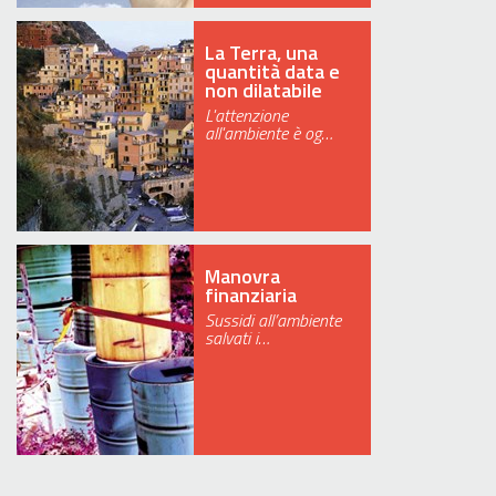
La Terra, una
quantità data e
non dilatabile
L'attenzione
all'ambiente è og…
Manovra
finanziaria
Sussidi all’ambiente
salvati i…