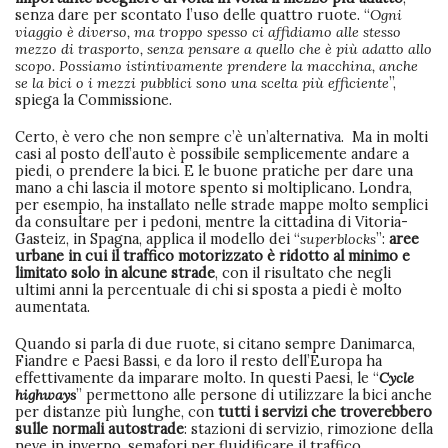
senza dare per scontato l’uso delle quattro ruote. “
Ogni
viaggio è diverso, ma troppo spesso ci affidiamo alle stesso
mezzo di trasporto, senza pensare a quello che è più adatto allo
scopo. Possiamo istintivamente prendere la macchina, anche
se la bici o i mezzi pubblici sono una scelta più efficiente
”,
spiega la Commissione.
Certo, è vero che non sempre c’è un’alternativa. Ma in molti
casi al posto dell’auto è possibile semplicemente andare a
piedi, o prendere la bici. E le buone pratiche per dare una
mano a chi lascia il motore spento si moltiplicano. Londra,
per esempio, ha installato nelle strade mappe molto semplici
da consultare per i pedoni, mentre la cittadina di Vitoria-
Gasteiz, in Spagna, applica il modello dei “
superblocks
”:
aree
urbane in cui il traffico motorizzato è ridotto al minimo e
limitato solo in alcune strade
, con il risultato che negli
ultimi anni la percentuale di chi si sposta a piedi è molto
aumentata.
Quando si parla di due ruote, si citano sempre Danimarca,
Fiandre e Paesi Bassi, e da loro il resto dell’Europa ha
effettivamente da imparare molto. In questi Paesi, le “
Cycle
highways
” permettono alle persone di utilizzare la bici anche
per distanze più lunghe, con
tutti i servizi che troverebbero
sulle normali autostrade
: stazioni di servizio, rimozione della
neve in inverno, semafori per fluidificare il traffico.