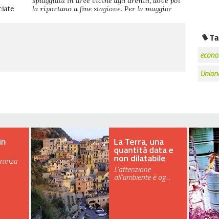
spiaggiata in aree vicine agli arenili, dove poi
ciate
la riportano a fine stagione. Per la maggior
Ta
econom
Union
in
La Terra, una
quantità data e
non dilatabile
eranza
L'attenzione
all'ambiente è og…