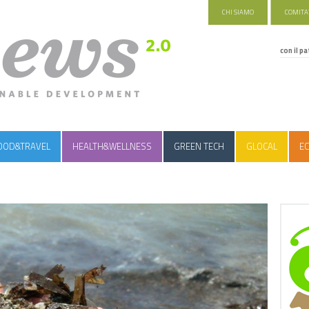
CHI SIAMO
COMITAT
con il pa
OOD&TRAVEL
HEALTH&WELLNESS
GREEN TECH
GLOCAL
EC