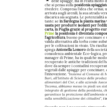
delle spiagge, ma in realtà molto d
che si pensa sulla
posidonia spiaggiat
rivedere. Compresa l’idea che ormai, u
arrivata sugli arenili, la sua strada ver
discarica sia segnata. Le potenzialità 
tante: se
in Sardegna la pianta marina 
usata per produrre isolanti per l’edili
carta, in Puglia grazie al progetto eu
Prime
la posidonia è diventata compo
l’agricoltura
, buono per concimare e 
valida alternativa alla torba come subs
per le coltivazioni in vivaio. Un risult
spiega
Antonella Lomoro
della società
consulenza ambientale Eco-logica, pr
manager di Prime, ha in qualche modo
recuperato le antiche tradizioni del b
dove da sempre i contadini recuperano
vegetali dalle spiagge per concimare,
l’innovazione.
"Insieme al Comune di M
Bari, all’Istituto di Scienze delle produ
alimentari del Cnr, e alle aziende Aseco
Tecoma, abbiamo messo in piedi un sis
integrato di gestione della posidonia, c
garantisce la protezione dell’ambiente 
sulla sensibilizzazione dei cittadini"
, r