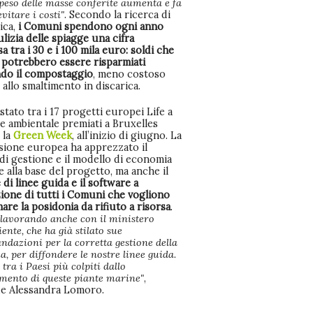
peso delle masse conferite aumenta e fa
vitare i costi"
. Secondo la ricerca di
ica,
i Comuni spendono ogni anno
ulizia delle spiagge una cifra
 tra i 30 e i 100 mila euro: soldi che
 potrebbero essere risparmiati
ndo il compostaggio
, meno costoso
 allo smaltimento in discarica.
stato tra i 17 progetti europei Life a
e ambientale premiati a Bruxelles
 la
Green Week
, all’inizio di giugno. La
ione europea ha apprezzato il
di gestione e il modello di economia
e alla base del progetto, ma anche il
di linee guida e il software a
ione di tutti i Comuni che vogliono
are la posidonia da rifiuto a risorsa
.
lavorando anche con il ministero
iente, che ha già stilato sue
dazioni per la corretta gestione della
a, per diffondere le nostre linee guida.
è tra i Paesi più colpiti dallo
mento di queste piante marine"
,
e Alessandra Lomoro.