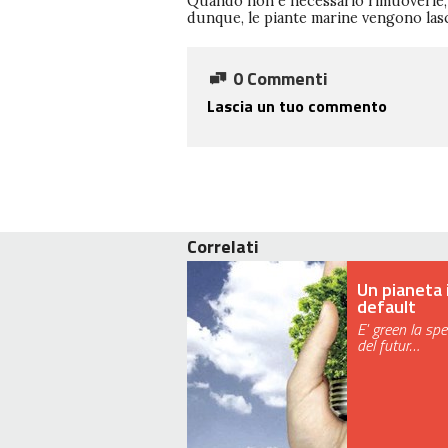
Quando non è necessario rimuoverle,
dunque, le piante marine vengono las
0 Commenti
Lascia un tuo commento
Correlati
Un pianeta 
default
E' green la sp
del futur…