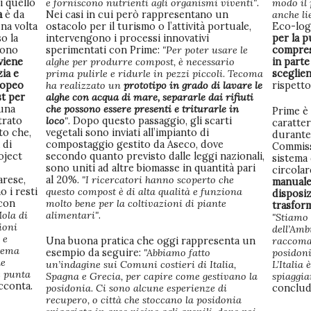
i quello
e forniscono nutrienti agli organismi viventi"
.
modo il 
a
è da
Nei casi in cui però rappresentano un
anche lie
na volta
ostacolo per il turismo o l’attività portuale,
Eco-log
so la
intervengono i processi innovativi
per la p
sono
sperimentati con Prime:
"Per poter usare le
compresa
viene
alghe per produrre compost, è necessario
in parte
zia e
prima pulirle e ridurle in pezzi piccoli. Tecoma
sceglie
ropeo
ha realizzato un
prototipo in grado di lavare le
rispetto
st per
alghe con acqua di mare, separarle dai rifiuti
una
che possono essere presenti e triturarle in
Prime è 
trato
loco
"
. Dopo questo passaggio, gli scarti
caratter
ato che,
vegetali sono inviati all’impianto di
durante
 di
compostaggio gestito da Aseco, dove
Commiss
oject
secondo quanto previsto dalle leggi nazionali,
sistema 
sono uniti ad altre biomasse in quantità pari
circolar
arese,
al 20%.
"I ricercatori hanno scoperto che
manuale 
 i resti
questo compost è di alta qualità e funziona
disposiz
 con
molto bene per la coltivazioni di piante
trasform
ola di
alimentari"
.
"Stiamo 
zioni
dell’Amb
 e
Una buona pratica che oggi rappresenta un
raccoman
tema
esempio da seguire:
"Abbiamo fatto
posidoni
he
un’indagine sui Comuni costieri di Italia,
L’Italia 
e punta
Spagna e Grecia, per capire come gestivano la
spiaggia
acconta.
posidonia. Ci sono alcune esperienze di
conclud
recupero, o città che stoccano la posidonia