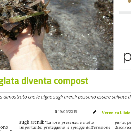
giata diventa compost
a dimostrato che le alghe sugli arenili possono essere salvate da
19/06/2015
Veronica Ulivie
sugli arenili:
"La loro presenza è molto
parte, p
dono
importante: proteggono le spiagge dall’erosione
discaric