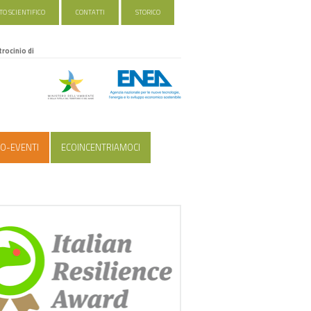
O SCIENTIFICO
CONTATTI
STORICO
trocinio di
O-EVENTI
ECOINCENTRIAMOCI