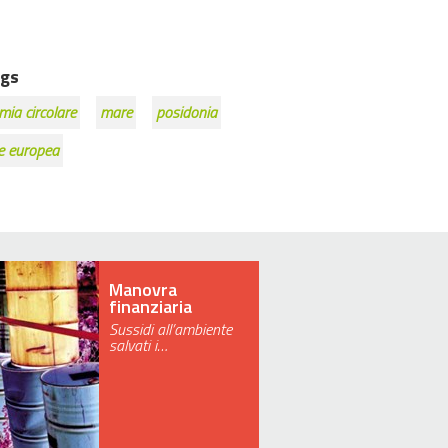
gs
ia circolare
mare
posidonia
e europea
Manovra
finanziaria
Sussidi all’ambiente
salvati i…