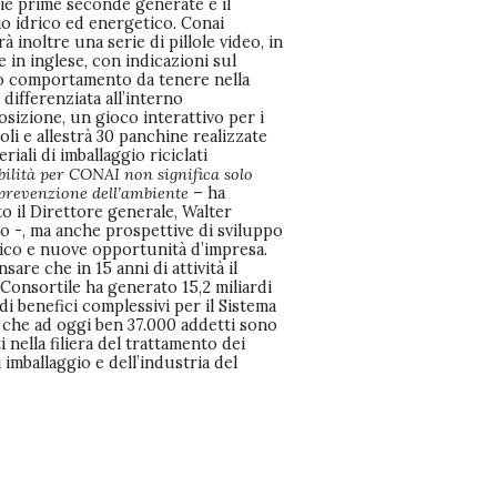
ie prime seconde generate e il
io idrico ed energetico. Conai
rà inoltre una serie di pillole video, in
 e in inglese, con indicazioni sul
o comportamento da tenere nella
 differenziata all’interno
osizione, un gioco interattivo per i
oli e allestrà 30 panchine realizzate
riali di imballaggio riciclati
bilità per CONAI non significa solo
 prevenzione dell’ambiente
– ha
o il Direttore generale, Walter
o -, ma anche prospettive di sviluppo
co e nuove opportunità d’impresa.
nsare che in 15 anni di attività il
Consortile ha generato 15,2 miliardi
di benefici complessivi per il Sistema
 che ad oggi ben 37.000 addetti sono
 nella filiera del trattamento dei
di imballaggio e dell’industria del