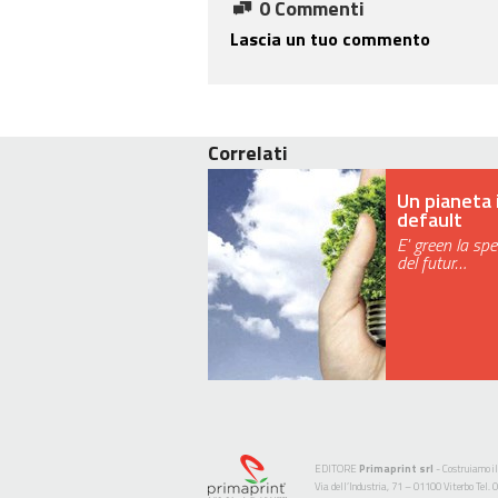
0 Commenti
Lascia un tuo commento
Correlati
Un pianeta 
default
E' green la sp
del futur…
EDITORE
Primaprint srl
- Costruiamo il
Via dell’Industria, 71 – 01100 Viterbo Te