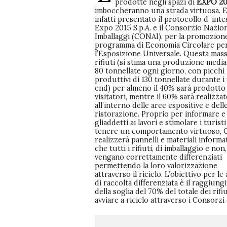
prodotte negli spazi di
EXPO 20
imboccheranno una strada virtuosa. E
Milano. Carta e cartoni, Vetro, imball
infatti presentato il protocollo d’ inte
Plastica e Metalli, Frazione organica
Expo 2015 S.p.A. e il Consorzio Nazio
scarti di cibo e prodotti monouso, q
Imballaggi (CONAI), per la promozion
bicchieri, piatti e posate in mat
programma di Economia Circolare pe
compostabile) sono le 5 frazioni d
l’Esposizione Universale. Questa mass
raccogliere separatamente e reimmettere
rifiuti (si stima una produzione media
80 tonnellate ogni giorno, con picchi
produttivi di 130 tonnellate durante 
end) per almeno il 40% sarà prodotto 
visitatori, mentre il 60% sarà realizza
all’interno delle aree espositive e dell
ristorazione. Proprio per informare e
gliaddetti ai lavori e stimolare i turisti
tenere un comportamento virtuoso,
realizzerà pannelli e materiali informat
che tutti i rifiuti, di imballaggio e non,
vengano correttamente differenziati
permettendo la loro valorizzazione
attraverso il riciclo. L’obiettivo per le 
di raccolta differenziata è il raggiun
della soglia del 70% del totale dei rifiu
avviare a riciclo attraverso i Consorzi 