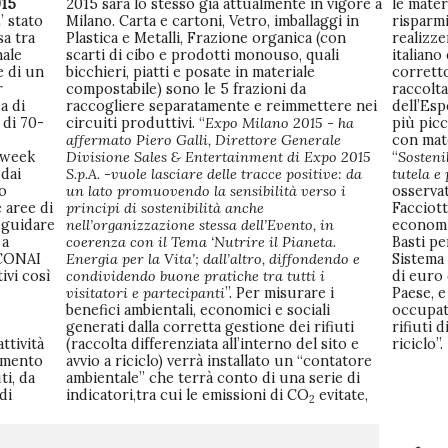
15
2015 sarà lo stesso già attualmente in vigore a
le mater
’ stato
aggi in
risparm
sa tra
 (con
realizze
nale
uali
italiano
e di un
eriale
corrett
r
a
raccolta
a di
 nei
dell’Esp
 di 70-
circuiti produttivi. “
Expo Milano 2015 - ha
più picc
affermato Piero Galli, Direttore Generale
con mate
i week
Divisione Sales & Entertainment di Expo 2015
“
Sosteni
dai
S.p.A. -vuole lasciare delle tracce positive: da
tutela e
to
un lato promuovendo la sensibilità verso i
osservat
e aree di
principi di sostenibilità anche
Facciott
 guidare
nell’organizzazione stessa dell’Evento, in
economi
 a
coerenza con il Tema ‘Nutrire il Pianeta.
Basti pe
 CONAI
Energia per la Vita’; dall’altro, diffondendo e
Sistema 
ivi così
condividendo buone pratiche tra tutti i
di euro 
visitatori e partecipanti
”. Per misurare i
Paese, e
benefici ambientali, economici e sociali
occupati
generati dalla corretta gestione dei rifiuti
rifiuti 
attività
(raccolta differenziata all’interno del sito e
riciclo”.
gimento
avvio a riciclo) verrà installato un “contatore
ti, da
ambientale” che terrà conto di una serie di
di
indicatori,tra cui le emissioni di CO
evitate,
2