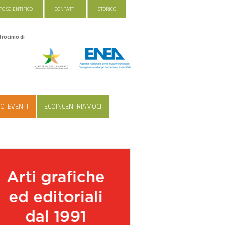
O SCIENTIFICO
CONTATTI
STORICO
trocinio di
O-EVENTI
ECOINCENTRIAMOCI