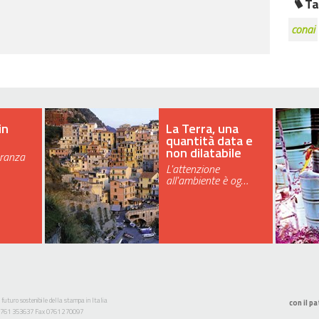
Ta
conai
in
La Terra, una
quantità data e
non dilatabile
eranza
L'attenzione
all'ambiente è og…
 futuro sostenibile della stampa in Italia
con il pa
l. 0761 353637 Fax 0761 270097