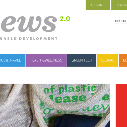
CHI SIAMO
COMITAT
con il pa
OOD&TRAVEL
HEALTH&WELLNESS
GREEN TECH
GLOCAL
EC