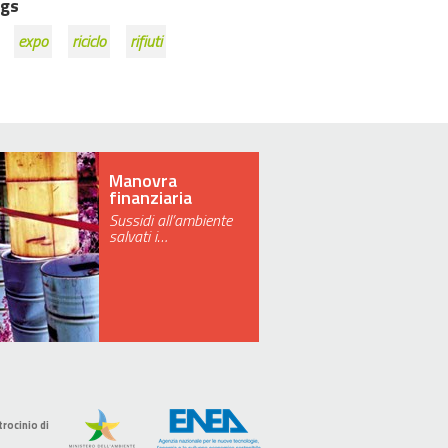
gs
expo
riciclo
rifiuti
Manovra
finanziaria
Sussidi all’ambiente
salvati i…
trocinio di