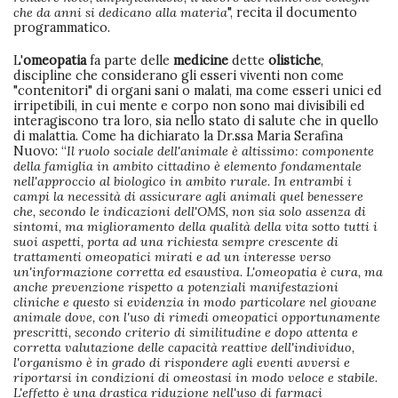
che da anni si dedicano alla materia
", recita il documento
programmatico.
L'
omeopatia
fa parte delle
medicine
dette
olistiche
,
discipline che considerano gli esseri viventi non come
"contenitori" di organi sani o malati, ma come esseri unici ed
irripetibili, in cui mente e corpo non sono mai divisibili ed
interagiscono tra loro, sia nello stato di salute che in quello
di malattia. Come ha dichiarato la Dr.ssa Maria Serafina
Nuovo: “
Il ruolo sociale dell'animale è altissimo: componente
della famiglia in ambito cittadino è elemento fondamentale
nell'approccio al biologico in ambito rurale. In entrambi i
campi la necessità di assicurare agli animali quel benessere
che, secondo le indicazioni dell'OMS, non sia solo assenza di
sintomi, ma miglioramento della qualità della vita sotto tutti i
suoi aspetti, porta ad una richiesta sempre crescente di
trattamenti omeopatici mirati e ad un interesse verso
un'informazione corretta ed esaustiva. L'omeopatia è cura, ma
anche prevenzione rispetto a potenziali manifestazioni
cliniche e questo si evidenzia in modo particolare nel giovane
animale dove, con l'uso di rimedi omeopatici opportunamente
prescritti, secondo criterio di similitudine e dopo attenta e
corretta valutazione delle capacità reattive dell'individuo,
l'organismo è in grado di rispondere agli eventi avversi e
riportarsi in condizioni di omeostasi in modo veloce e stabile.
L'effetto è una drastica riduzione nell'uso di farmaci