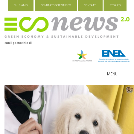
CHI SIAMO
COMITATO SCIENTIFICO
CONTATTI
STORICO
con il patrocinio di
MENU
ECO-NOMY
INDUSTRIA VERDE
FOOD&TRAVEL
HEALTH&WELLNESS