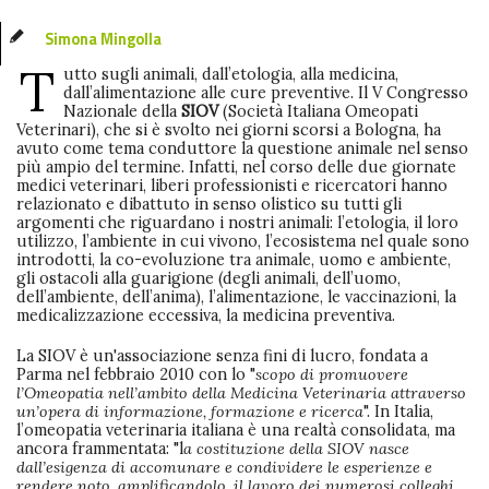
Simona Mingolla
T
utto sugli animali, dall’etologia, alla medicina,
dall’alimentazione alle cure preventive. Il V Congresso
Nazionale della
SIOV
(Società Italiana Omeopati
Veterinari), che si è svolto nei giorni scorsi a Bologna, ha
avuto come tema conduttore la questione animale nel senso
più ampio del termine. Infatti, nel corso delle due giornate
medici veterinari, liberi professionisti e ricercatori hanno
relazionato e dibattuto in senso olistico su tutti gli
argomenti che riguardano i nostri animali: l’etologia, il loro
utilizzo, l’ambiente in cui vivono, l’ecosistema nel quale sono
introdotti, la co-evoluzione tra animale, uomo e ambiente,
gli ostacoli alla guarigione (degli animali, dell’uomo,
dell’ambiente, dell’anima), l’alimentazione, le vaccinazioni, la
medicalizzazione eccessiva, la medicina preventiva.
La SIOV è un'associazione senza fini di lucro, fondata a
Parma nel febbraio 2010 con lo "
scopo di promuovere
l’Omeopatia nell’ambito della Medicina Veterinaria attraverso
un’opera di informazione, formazione e ricerca
". In Italia,
l’omeopatia veterinaria italiana è una realtà consolidata, ma
ancora frammentata: "l
a costituzione della SIOV nasce
dall’esigenza di accomunare e condividere le esperienze e
rendere noto, amplificandolo, il lavoro dei numerosi colleghi