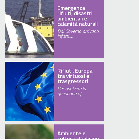
Emergenza
rifiuti, disastri
ambientali e
calamità naturali
Dal Governo arrivano,
infatti,…
Rifiuti, Europa
tra virtuosi e
trasgressori
Per risolvere la
questione rif…
Ambiente e
cultura, dualismo