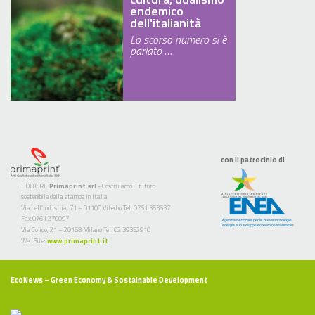
endemico
dell'italianità
Lo scorso numero si è
parlato …
con il patrocinio di
EDITORE
Primaprint srl
- Costruiamo il futuro
sostenibile della stampa in Italia
Via dell’Industria, 71 – 01100 Viterbo Tel. 0761 353637
Fax 0761 270097
Via Colico, 21 – 20158 Milano Tel. 02 39352910
Web Site:
www.primaprint.it
EcoNews
– Green Economy & Sostainable Development