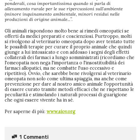
ponderali, cosa importantissima quando si parla di
allevamento rurale per le sue ripercussioni sull'ambiente
(minore inquinamento ambientale, minori residui nelle
produzioni di origine animale...
”.
Gli animali rispondono molto bene ai rimedi omeopatici se
offerti da medici preparati e coscienziosi. Purtroppo, molti
si rivolgono al veterinario omeopata dopo aver tentato tutte
le possibili terapie per curare il proprio animale che quindi
giunge a lui intossicato e con addosso i segni degli effetti
collaterali dei farmaci a lungo somministrati (ricordiamo che
l'omeopatia non nega l'importanza o l'insostituibilità dei
farmaci allopatici, ma ne combatte l'uso eccessivo e
ripetitivo). Ovvio, che sarebbe bene rivolgersi al veterinario
omeopata non solo come ultima spiaggia, ma anche come
prevenzione per dare al nostro amico animale l'opportunità
di essere curato tramite metodi efficaci che ne rispettano le
peculiarità e stimolando i naturali processi di guarigione
che ogni essere vivente ha in sé.
Per saperne di più:
www.siov.org
1 Commenti