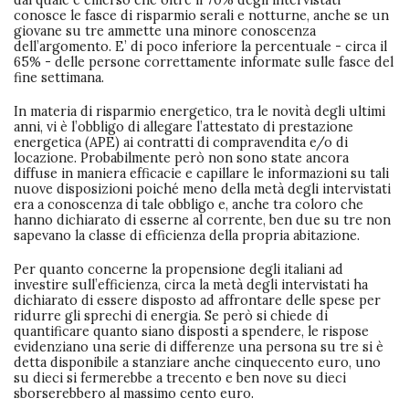
conosce le fasce di risparmio serali e notturne, anche se un
giovane su tre ammette una minore conoscenza
dell’argomento. E’ di poco inferiore la percentuale - circa il
65% - delle persone correttamente informate sulle fasce del
fine settimana.
In materia di risparmio energetico, tra le novità degli ultimi
anni, vi è l’obbligo di allegare l’attestato di prestazione
energetica (APE) ai contratti di compravendita e/o di
locazione. Probabilmente però non sono state ancora
diffuse in maniera efficacie e capillare le informazioni su tali
nuove disposizioni poiché meno della metà degli intervistati
era a conoscenza di tale obbligo e, anche tra coloro che
hanno dichiarato di esserne al corrente, ben due su tre non
sapevano la classe di efficienza della propria abitazione.
Per quanto concerne la propensione degli italiani ad
investire sull’efficienza, circa la metà degli intervistati ha
dichiarato di essere disposto ad affrontare delle spese per
ridurre gli sprechi di energia. Se però si chiede di
quantificare quanto siano disposti a spendere, le rispose
evidenziano una serie di differenze una persona su tre si è
detta disponibile a stanziare anche cinquecento euro, uno
su dieci si fermerebbe a trecento e ben nove su dieci
sborserebbero al massimo cento euro.