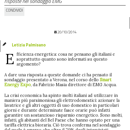
risposte nel sondaggio EMG
CONDIVIDI
20/10/2014
Letizia Palmisano
E
fficienza energetica: cosa ne pensano gli italiani e
soprattutto quanto sono informati su questo
argomento?
A dare una risposta a queste domande ci ha pensato il
sondaggio presentato a Verona, nel corso dello
Smart
Energy Expo
, da Fabrizio Masia direttore di EMG Acqua.
La crisi economica ha spinto molti italiani ad utilizzare in
maniera più parsimoniosa gli elettrodomestici: azionare la
lavatrice e gli altri oggetti di uso domestico in particolari
giorni e durante determinate fasce orarie può infatti
garantire un sostanzioso risparmio energetico. Sono molti,
infatti, gli abitanti del Bel Paese che hanno optato per una
tariffa elettrica bioraria. Ciò trova conferma nel sondaggio
dal quale è emerso che oltre il 70% degli intervistati