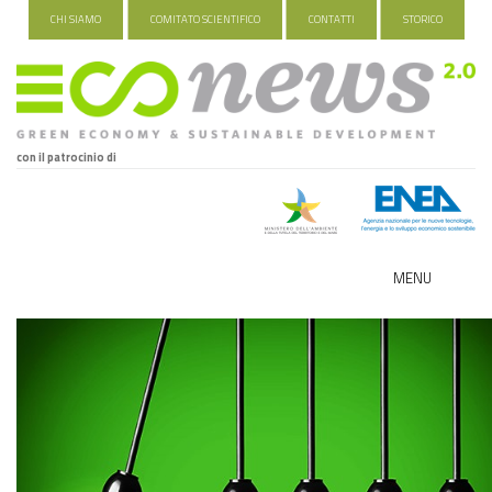
CHI SIAMO
COMITATO SCIENTIFICO
CONTATTI
STORICO
con il patrocinio di
MENU
ECO-NOMY
INDUSTRIA VERDE
FOOD&TRAVEL
HEALTH&WELLNESS