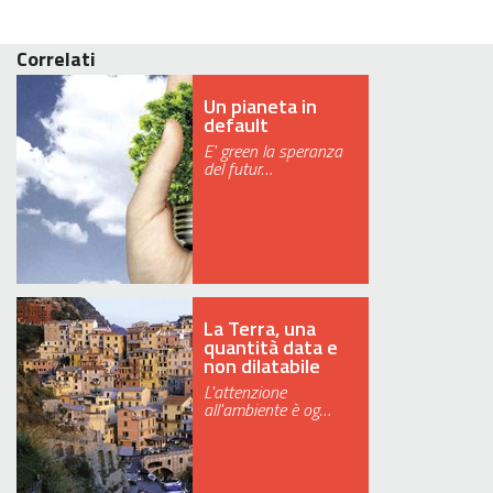
Correlati
Un pianeta in
default
E' green la speranza
del futur…
La Terra, una
quantità data e
non dilatabile
L'attenzione
all'ambiente è og…