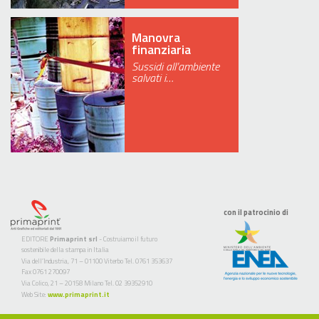
Manovra
finanziaria
Sussidi all’ambiente
salvati i…
con il patrocinio di
EDITORE
Primaprint srl
- Costruiamo il futuro
sostenibile della stampa in Italia
Via dell’Industria, 71 – 01100 Viterbo Tel. 0761 353637
Fax 0761 270097
Via Colico, 21 – 20158 Milano Tel. 02 39352910
Web Site:
www.primaprint.it