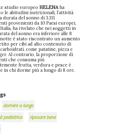
nte studio europeo
HELENA
ha
o le abitudini nutrizionali, l’attività
 la durata del sonno di 3.311
nti provenienti da 10 Paesi europei,
’Italia, ha rivelato che nei soggetti in
urata del sonno era inferiore alle 8
 notte è stato riscontrato un aumento
etito per cibi ad alto contenuto di
 carboidrati, come patatine, pizza e
er. Al contrario, la proporzione di
enti che consuma più
temente frutta, verdura e pesce è
e in chi dorme più a lungo di 8 ore.
gs
dormire a lungo
à pediatrica
riposare bene