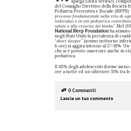
spiega Elvira Verduci, compo
del Consiglio Direttivo della Società It
Pediatria Preventiva e Sociale (SIPPS)
processo fondamentale nella vita di og
individuo e in età pediatrica contribuis
salute e alla crescita del bimbo
”. Nel 20
National Sleep Foundation
ha stimato
negli Stati Uniti la prevalenza di cosid
“
short sleeper
” (sonno notturno inferi
6 ore) si aggira intorno al 17-18%. Un
che si è potuto osservare anche in et
pediatrica.
Il 45% degli adolescenti dorme meno 
ore a notte ed un ulteriore 31% tra le
0 Commenti
Lascia un tuo commento