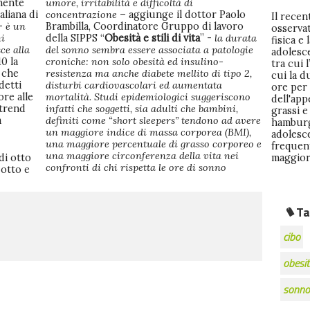
nente
umore, irritabilità e difficoltà di
aliana di
concentrazione
– aggiunge il dottor Paolo
Il rece
 -
è un
Brambilla, Coordinatore Gruppo di lavoro
osservat
ni
della SIPPS “
Obesità e stili di vita
” -
la durata
fisica e
ce alla
del sonno sembra essere associata a patologie
adolesce
10 la
croniche: non solo obesità ed insulino-
tra cui l
 che
resistenza ma anche diabete mellito di tipo 2,
cui la d
detti
disturbi cardiovascolari ed aumentata
ore per
ore alle
mortalità. Studi epidemiologici suggeriscono
dell'app
 trend
infatti che soggetti, sia adulti che bambini,
grassi e
à
definiti come “short sleepers” tendono ad avere
hamburg
un maggiore indice di massa corporea (BMI),
adolesc
una maggiore percentuale di grasso corporeo e
frequen
una maggiore circonferenza della vita nei
di otto
maggior
confronti di chi rispetta le ore di sonno
 otto e
Ta
cibo
obesit
sonno