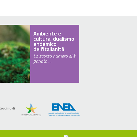
Ambiente e
cultura, dualismo
endemico
dell'italianità
Lo scorso numero si è
parlato …
trocinio di