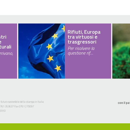
Rifiuti, Europa
stri
tra virtuosi e
e
trasgressori
turali
Per risolvere la
questione rif…
rivano,
 futuro sostenibile della stampa in Italia
con il pa
l. 0761 353637 Fax 0761 270097
52910