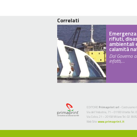
Correlati
Emergenza
rifiuti, disa
ambientali 
calamità na
Dal Governo ar
infatti,…
EDITORE
Primaprint srl
- Costruiamo il
Via dell’Industria, 71 – 01100 Viterbo Te
Via Colico, 21 – 20158 Milano Tel. 02 393
Web Site:
www.primaprint.it