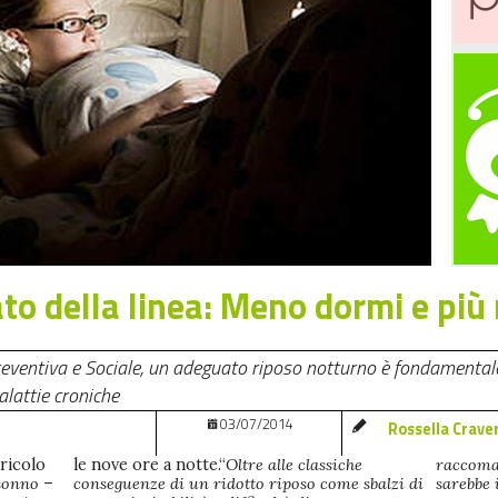
to della linea: Meno dormi e più 
Preventiva e Sociale, un adeguato riposo notturno è fondamentale
alattie croniche
03/07/2014
Rossella Crave
ericolo
le nove ore a notte.“
Oltre alle classiche
raccoman
 sonno
–
conseguenze di un ridotto riposo come sbalzi di
sarebbe 