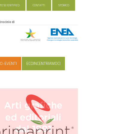
O SCIENTIFICO
CONTATTI
STORICO
trocinio di
O-EVENTI
ECOINCENTRIAMOCI