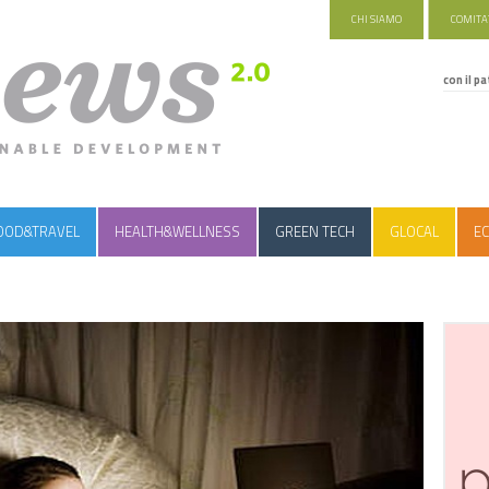
CHI SIAMO
COMITAT
con il pa
OOD&TRAVEL
HEALTH&WELLNESS
GREEN TECH
GLOCAL
EC