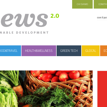
CHI SIAMO
COMITAT
con il pa
OOD&TRAVEL
HEALTH&WELLNESS
GREEN TECH
GLOCAL
EC