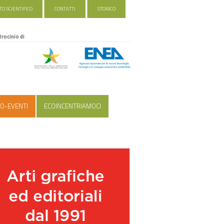
O SCIENTIFICO
CONTATTI
STORICO
trocinio di
O-EVENTI
ECOINCENTRIAMOCI