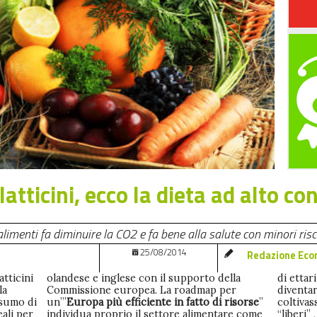
atticini, ecco la dieta ad alto c
limenti fa diminuire la CO2 e fa bene alla salute con minori risc
25/08/2014
Redazione Eco
tticini
olandese e inglese con il supporto della
di ettar
la
Commissione europea. La roadmap per
diventar
nsumo di
un’”
Europa più efficiente in fatto di risorse
”
coltivassero cereali su questi terreni resi
eali per
individua proprio il settore alimentare come
“liberi” , ad esempio, le emissioni di gas serra