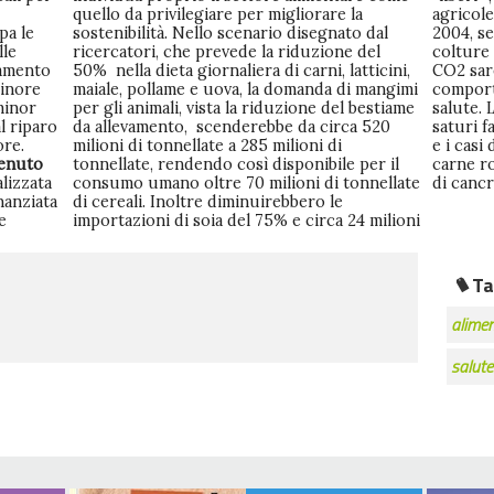
quello da privilegiare per migliorare la
agricole scenderebbero del 19%rispetto al
pa le
sostenibilità. Nello scenario disegnato dal
2004, se invece i terreni fossero utilizzati per
lle
ricercatori, che prevede la riduzione del
colture a fini energetici la riduzione della
inamento
50% nella dieta giornaliera di carni, latticini,
CO2 sarebbe del 42%. Questo cambio di dieta
minore
maiale, pollame e uova, la domanda di mangimi
comporterebbe inoltre enormi benefici per la
minor
per gli animali, vista la riduzione del bestiame
salute. La diminuzione del 40% di grassi
l riparo
da allevamento, scenderebbe da circa 520
saturi farebbe diminuire le malattie cardiache
ore.
milioni di tonnellate a 285 milioni di
e i casi di ictus. Mentre un minor consumo di
tenuto
tonnellate, rendendo così disponibile per il
carne rossa è collegato ad un minor rischio
alizzata
consumo umano oltre 70 milioni di tonnellate
di cancr
nanziata
di cereali. Inoltre diminuirebbero le
e
importazioni di soia del 75% e circa 24 milioni
Ta
alime
salute