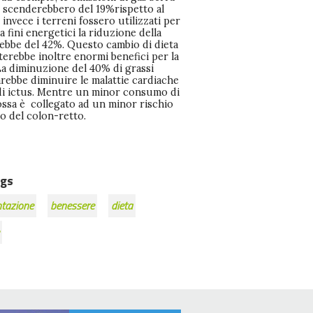
o del colon-retto.
gs
ntazione
benessere
dieta