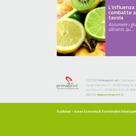
L’influenza 
combatte a
tavola
Assumere i giu
alimenti, qu…
EDITORE
Primaprint srl
- Costruiamo il
Via dell’Industria, 71 – 01100 Viterbo Te
Via Colico, 21 – 20158 Milano Tel. 02 393
Web Site:
www.primaprint.it
EcoNews
– Green Economy & Sostainable Develop