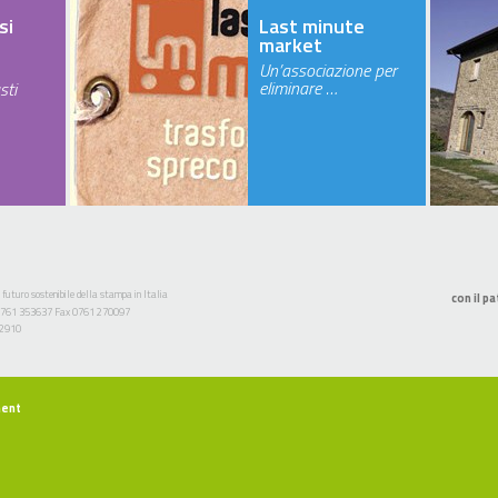
si
Last minute
market
Un’associazione per
eliminare …
sti
 futuro sostenibile della stampa in Italia
con il pa
l. 0761 353637 Fax 0761 270097
52910
ment