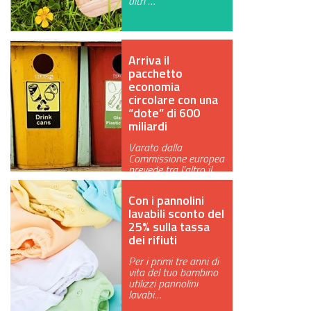
altri …
GREEN TECH
GLOCAL
Arriva il
pacchetto
ECO-EVENTI
economia
circolare con una
ECOINCENTRIAMOCI
“dote” di 600
miliardi
Varato dalla
Commissione europea
prevede tra l’altro il
riciclo del 65…
Con i pannolini
lavabili sconto del
25% sulla tassa
dei rifiuti
Per i primi tre anni di
vita del tuo bambino
utilizzi pannolini
lavabi…