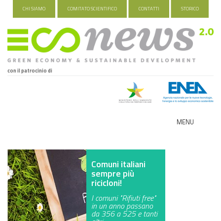
CHI SIAMO
COMITATO SCIENTIFICO
CONTATTI
STORICO
con il patrocinio di
MENU
ECO-NOMY
Comuni italiani
INDUSTRIA VERDE
sempre più
ricicloni!
FOOD&TRAVEL
I comuni "Rifiuti free"
in un anno passano
HEALTH&WELLNESS
da 356 a 525 e tanti