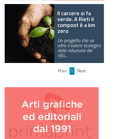
Il carcere si fa
verde. A Rieti il
compost è a km
zero
Un progetto che va
oltre il valore ecologico
della riduzione dei
rifiu…
Prev
1
Next