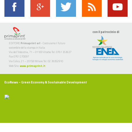
con il patrocinio di
EDITORE
Primaprint srl
- Costruiamo il futuro
sostenibile della stampa in Italia
Via dell’Industria, 71 – 01100 Viterbo Tel. 0761 353637
Fax 0761 270097
Via Colico, 21 – 20158 Milano Tel. 02 39352910
Web Site:
www.primaprint.it
EcoNews
– Green Economy & Sostainable Development