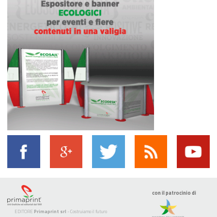
con il patrocinio di
EDITORE
Primaprint srl
- Costruiamo il futuro