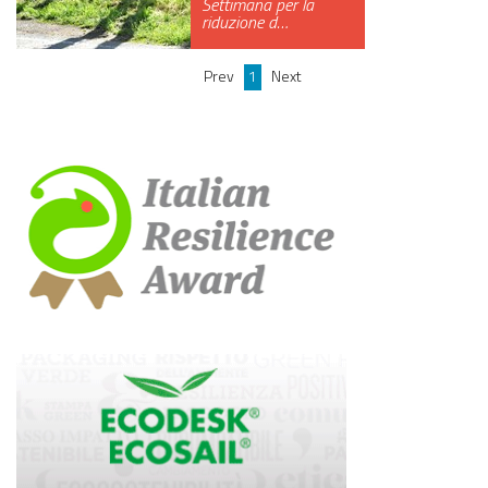
Settimana per la
riduzione d…
GREEN TECH
GLOCAL
Prev
1
Next
ECO-EVENTI
ECOINCENTRIAMOCI