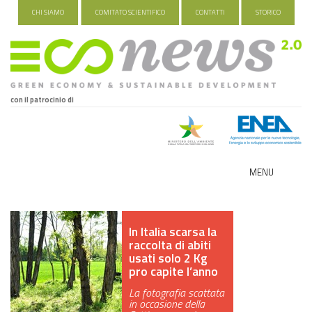
CHI SIAMO
COMITATO SCIENTIFICO
CONTATTI
STORICO
con il patrocinio di
MENU
ECO-NOMY
In Italia scarsa la
INDUSTRIA VERDE
raccolta di abiti
usati solo 2 Kg
FOOD&TRAVEL
pro capite l’anno
La fotografia scattata
HEALTH&WELLNESS
in occasione della