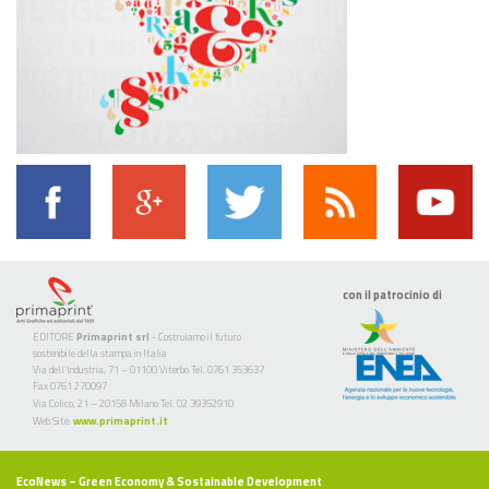
con il patrocinio di
EDITORE
Primaprint srl
- Costruiamo il futuro
sostenibile della stampa in Italia
Via dell’Industria, 71 – 01100 Viterbo Tel. 0761 353637
Fax 0761 270097
Via Colico, 21 – 20158 Milano Tel. 02 39352910
Web Site:
www.primaprint.it
EcoNews
– Green Economy & Sostainable Development