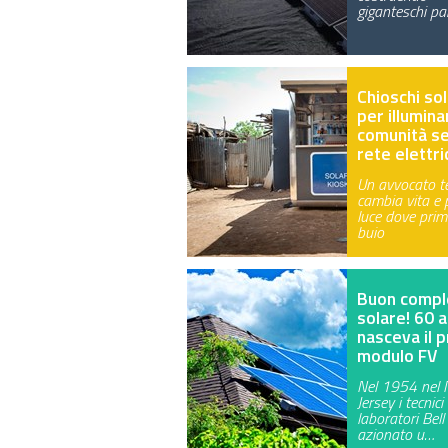
giganteschi pa
Chioschi sol
per illumina
comunità s
rete elettri
Un avvocato t
cambia vita e 
luce dove prim
buio
Buon compl
solare! 60 a
nasceva il 
modulo FV
Nel 1954 nel
Jersey i tecnici
laboratori Bel
azionato u…