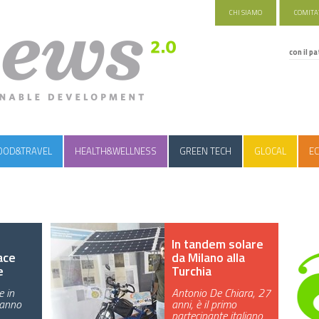
CHI SIAMO
COMITAT
con il pa
OOD&TRAVEL
HEALTH&WELLNESS
GREEN TECH
GLOCAL
EC
In tandem solare
ace
da Milano alla
e
Turchia
e in
Antonio De Chiara, 27
tanno
anni, è il primo
partecipante italiano