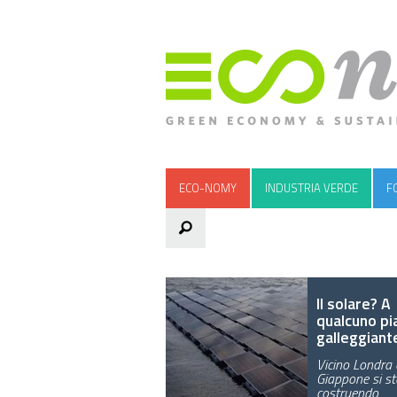
ECO-NOMY
INDUSTRIA VERDE
F
Il solare? A
qualcuno pi
galleggiant
Vicino Londra 
Giappone si s
costruendo