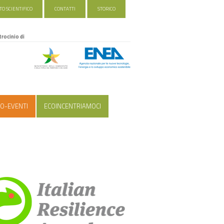
O SCIENTIFICO
CONTATTI
STORICO
trocinio di
O-EVENTI
ECOINCENTRIAMOCI