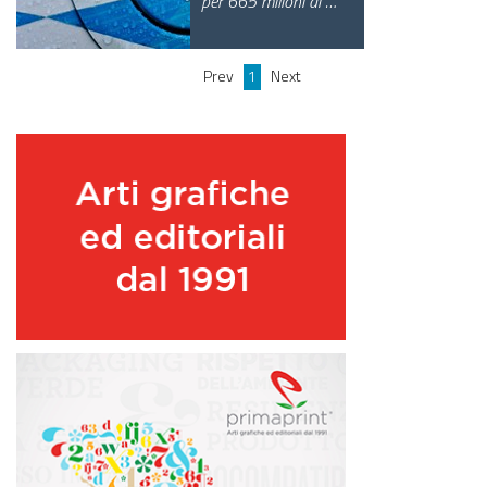
per 665 milioni di …
GREEN TECH
GLOCAL
Prev
1
Next
ECO-EVENTI
ECOINCENTRIAMOCI