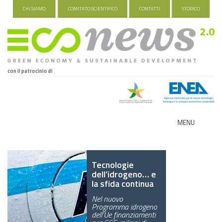
CHI SIAMO
COMITATO SCIENTIFICO
CONTATTI
STORICO
con il patrocinio di
MENU
ECO-NOMY
Tecnologie
INDUSTRIA VERDE
dell’idrogeno… e
la sfida continua
FOOD&TRAVEL
Nel nuovo
Programma idrogeno
HEALTH&WELLNESS
dell’Ue finanziamenti