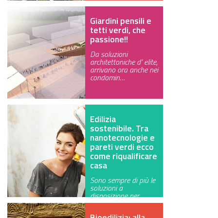
Giardini pensili e
tetti verdi, che
passione!!
Da soluzioni
architettoniche d’ elite,
arrivano ora anche nei
condomin…
Edilizia
sostenibile. Tra
nanotecnologie e
pareti verdi ecco
come riqualificare
casa
Sono sempre di più le
soluzioni a
disposizione per
migliorare le prest…
Bioedilizia: alla