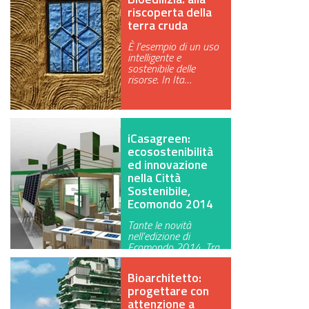
riscoperta della
terra cruda
È l’esempio di un uso
intelligente e
sostenibile delle
risorse. In Ita…
iCasagreen:
ecosostenibilità
ed innovazione
nella Città
Sostenibile,
Ecomondo 2014
Tante le novità
nell’edizione di
Ecomondo 2014. Tra
queste iCasagreen:…
Bioarchitetto:
progettare con
attenzione a