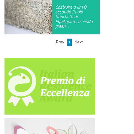
L’ultima invenzione di
Costruire a km 0
ingegneria ambientale
secondo Paolo
studiata dagli
Ronchetti di
architetti…
Equilibrium, azienda
green…
Prev
1
Next