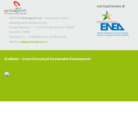
con il patrocinio di
EDITORE
Primaprint srl
- Costruiamo il futuro
sostenibile della stampa in Italia
Via dell’Industria, 71 – 01100 Viterbo Tel. 0761 353637
Fax 0761 270097
Via Colico, 21 – 20158 Milano Tel. 02 39352910
Web Site:
www.primaprint.it
EcoNews
– Green Economy & Sostainable Development