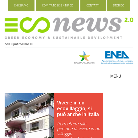
CHI SIAMO
COMITATO SCIENTIFICO
CONTATTI
STORICO
con il patrocinio di
MENU
ECO-NOMY
Vivere in un
INDUSTRIA VERDE
ecovillaggio, si
può anche in Italia
FOOD&TRAVEL
Permettere alle
persone di vivere in un
HEALTH&WELLNESS
villaggio