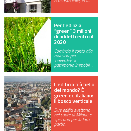
ecosostenibile, in I…
GREEN TECH
GLOCAL
Per l’edilizia
“green” 3 milioni
ECO-EVENTI
di addetti entro il
2020
ECOINCENTRIAMOCI
Comincia il conto alla
rovescia per
‘rinverdire’ il
patrimonio immobil…
L’edificio più bello
del mondo? È
green ed italiano:
il bosco verticale
Due edifici svettano
nel cuore di Milano e
spiccano per la loro
partic…