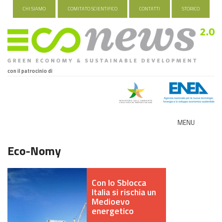
CHI SIAMO
COMITATO SCIENTIFICO
CONTATTI
STORICO
con il patrocinio di
MENU
ECO-NOMY
Eco-Nomy
INDUSTRIA VERDE
Con lo Sblocca
FOOD&TRAVEL
Italia si rischia un
Medioevo
energetico
HEALTH&WELLNESS