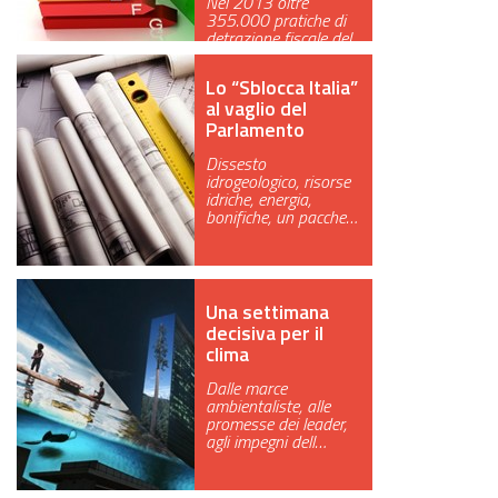
Nel 2013 oltre
355.000 pratiche di
detrazione fiscale del
65% con un a…
Lo “Sblocca Italia”
al vaglio del
Parlamento
Dissesto
idrogeologico, risorse
idriche, energia,
bonifiche, un pacche…
Una settimana
decisiva per il
clima
Dalle marce
ambientaliste, alle
promesse dei leader,
agli impegni dell…