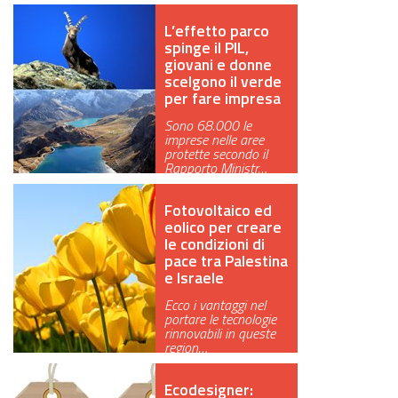
L’effetto parco
spinge il PIL,
giovani e donne
scelgono il verde
per fare impresa
Sono 68.000 le
imprese nelle aree
protette secondo il
Rapporto Ministr…
Fotovoltaico ed
eolico per creare
le condizioni di
pace tra Palestina
e Israele
Ecco i vantaggi nel
portare le tecnologie
rinnovabili in queste
region…
Ecodesigner: