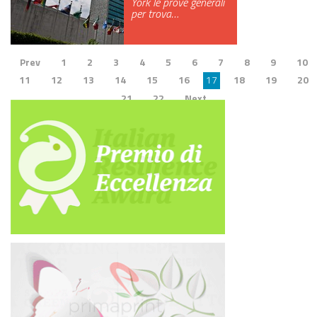
York le prove generali
per trova…
Prev
1
2
3
4
5
6
7
8
9
10
11
12
13
14
15
16
17
18
19
20
21
22
Next