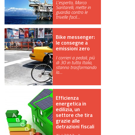
L’esperto, Marco
Santarelli, mette in
GREEN TECH
guardia contro le
trivelle facil…
GLOCAL
ECO-EVENTI
Bike messenger:
le consegne a
emissioni zero
ECOINCENTRIAMOCI
I corrieri a pedali, più
di 30 in tutta Italia,
stanno trasformando
la…
Efficienza
energetica in
edilizia, un
settore che tira
grazie alle
detrazioni fiscali