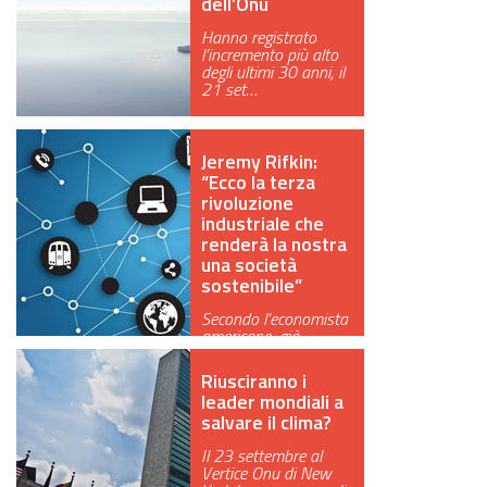
dell’Onu
Hanno registrato
l’incremento più alto
degli ultimi 30 anni, il
21 set…
Jeremy Rifkin:
“Ecco la terza
rivoluzione
industriale che
renderà la nostra
una società
sostenibile”
Secondo l’economista
americano, già
consulente per
Bruxelles, siamo al…
Riusciranno i
leader mondiali a
salvare il clima?
Il 23 settembre al
Vertice Onu di New