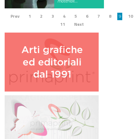
materiali…
Prev
1
2
3
4
5
6
7
8
9
10
11
Next