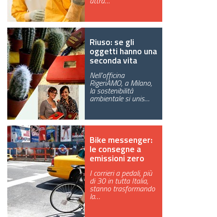
attra…
GREEN TECH
GLOCAL
Riuso: se gli
oggetti hanno una
ECO-EVENTI
seconda vita
Nell'officina
ECOINCENTRIAMOCI
RigeriAMO, a Milano,
la sostenibilità
ambientale si unis…
Bike messenger:
le consegne a
emissioni zero
I corrieri a pedali, più
di 30 in tutta Italia,
stanno trasformando
la…