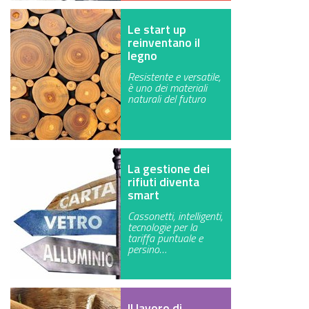
Le start up
reinventano il
legno
Resistente e versatile,
è uno dei materiali
naturali del futuro
La gestione dei
rifiuti diventa
smart
Cassonetti, intelligenti,
tecnologie per la
tariffa puntuale e
persino…
Il lavoro di