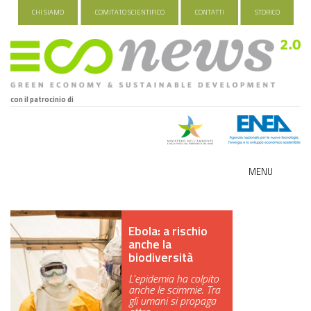
CHI SIAMO
COMITATO SCIENTIFICO
CONTATTI
STORICO
con il patrocinio di
MENU
ECO-NOMY
Ebola: a rischio
INDUSTRIA VERDE
anche la
biodiversità
FOOD&TRAVEL
L'epidemia ha colpito
anche le scimmie. Tra
HEALTH&WELLNESS
gli umani si propaga