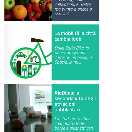
coltivazioni e ricette,
ma punta a anche a
sensibili…
La mobilità in città
cambia look
Dalla Sada Bike, la
due ruote grande
come un ombrello, a
Spazia, la mi…
AleDima: la
seconda vita degli
striscioni
pubblicitari
La start up trentina
crea poltroncine,
borse e divanetti con