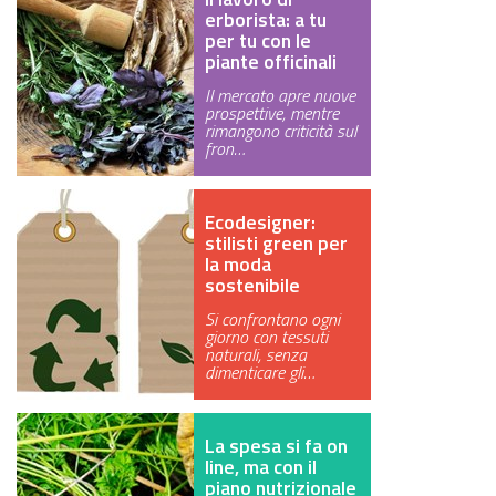
erborista: a tu
per tu con le
piante officinali
Il mercato apre nuove
prospettive, mentre
rimangono criticità sul
fron…
Ecodesigner:
stilisti green per
la moda
sostenibile
Si confrontano ogni
giorno con tessuti
naturali, senza
dimenticare gli…
La spesa si fa on
line, ma con il
piano nutrizionale