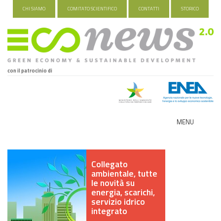
CHI SIAMO
COMITATO SCIENTIFICO
CONTATTI
STORICO
con il patrocinio di
MENU
ECO-NOMY
Collegato
INDUSTRIA VERDE
ambientale, tutte
le novità su
FOOD&TRAVEL
energia, scarichi,
servizio idrico
integrato
HEALTH&WELLNESS