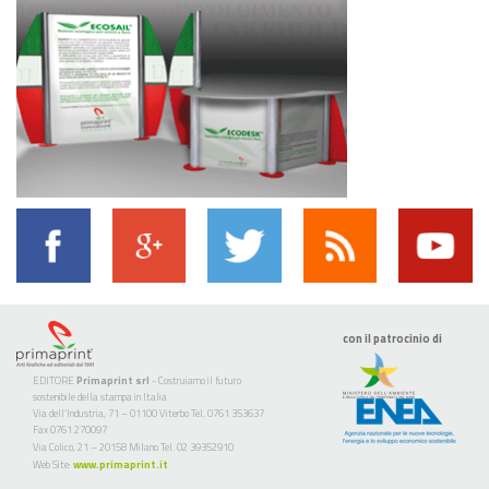
con il patrocinio di
EDITORE
Primaprint srl
- Costruiamo il futuro
sostenibile della stampa in Italia
Via dell’Industria, 71 – 01100 Viterbo Tel. 0761 353637
Fax 0761 270097
Via Colico, 21 – 20158 Milano Tel. 02 39352910
Web Site:
www.primaprint.it