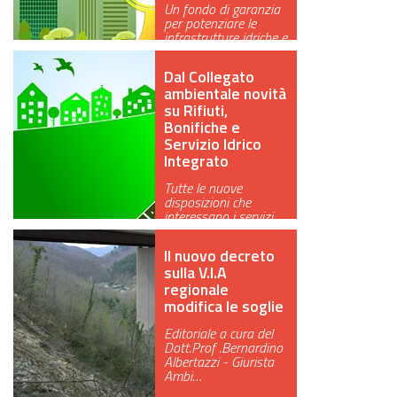
Un fondo di garanzia
GREEN TECH
per potenziare le
infrastrutture idriche e
una VI…
GLOCAL
Dal Collegato
ambientale novità
ECO-EVENTI
su Rifiuti,
Bonifiche e
ECOINCENTRIAMOCI
Servizio Idrico
Integrato
Tutte le nuove
disposizioni che
interessano i servizi
pubblici locali
Il nuovo decreto
sulla V.I.A
regionale
modifica le soglie
Editoriale a cura del
Dott.Prof .Bernardino
Albertazzi - Giurista
Ambi…