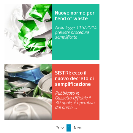
Nuove norme per
l’end of waste
Nella legge 116/2014
previste procedure
semplificate
SISTRI: ecco il
nuovo decreto di
semplificazione
Pubblicato in
Gazzetta Ufficiale il
30 aprile, è operativo
dal primo …
Prev
1
Next