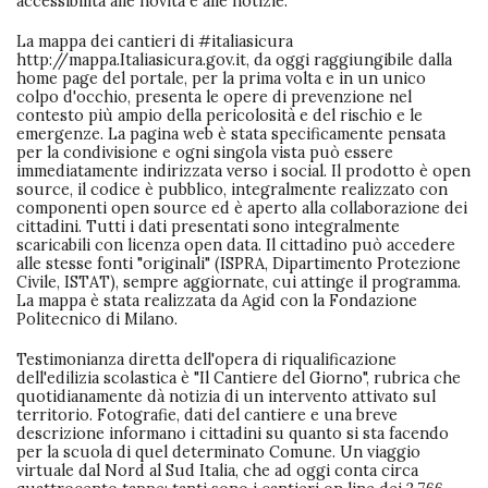
accessibilità alle novità e alle notizie.
La mappa dei cantieri di #italiasicura
http://mappa.Italiasicura.gov.it, da oggi raggiungibile dalla
home page del portale, per la prima volta e in un unico
colpo d'occhio, presenta le opere di prevenzione nel
contesto più ampio della pericolosità e del rischio e le
emergenze. La pagina web è stata specificamente pensata
per la condivisione e ogni singola vista può essere
immediatamente indirizzata verso i social. Il prodotto è open
source, il codice è pubblico, integralmente realizzato con
componenti open source ed è aperto alla collaborazione dei
cittadini. Tutti i dati presentati sono integralmente
scaricabili con licenza open data. Il cittadino può accedere
alle stesse fonti "originali" (ISPRA, Dipartimento Protezione
Civile, ISTAT), sempre aggiornate, cui attinge il programma.
La mappa è stata realizzata da Agid con la Fondazione
Politecnico di Milano.
Testimonianza diretta dell'opera di riqualificazione
dell'edilizia scolastica è "Il Cantiere del Giorno", rubrica che
quotidianamente dà notizia di un intervento attivato sul
territorio. Fotografie, dati del cantiere e una breve
descrizione informano i cittadini su quanto si sta facendo
per la scuola di quel determinato Comune. Un viaggio
virtuale dal Nord al Sud Italia, che ad oggi conta circa