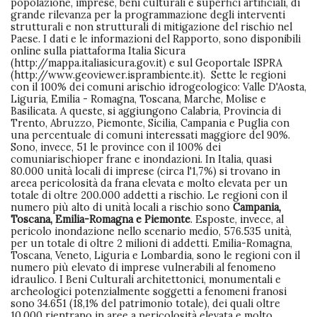
popolazione, imprese, beni culturali e superfici artificiali, di
grande rilevanza per la programmazione degli interventi
strutturali e non strutturali di mitigazione del rischio nel
Paese. I dati e le informazioni del Rapporto, sono disponibili
online sulla piattaforma Italia Sicura
(http://mappa.italiasicura.gov.it) e sul Geoportale ISPRA
(http://www.geoviewer.isprambiente.it). Sette le regioni
con il 100% dei comuni arischio idrogeologico: Valle D'Aosta,
Liguria, Emilia - Romagna, Toscana, Marche, Molise e
Basilicata. A queste, si aggiungono Calabria, Provincia di
Trento, Abruzzo, Piemonte, Sicilia, Campania e Puglia con
una percentuale di comuni interessati maggiore del 90%.
Sono, invece, 51 le province con il 100% dei
comuniarischioper frane e inondazioni. In Italia, quasi
80.000 unità locali di imprese (circa l'1,7%) si trovano in
areea pericolosità da frana elevata e molto elevata per un
totale di oltre 200.000 addetti a rischio. Le regioni con il
numero più alto di unità locali a rischio sono
Campania,
Toscana, Emilia-Romagna e Piemonte
. Esposte, invece, al
pericolo inondazione nello scenario medio, 576.535 unità,
per un totale di oltre 2 milioni di addetti. Emilia-Romagna,
Toscana, Veneto, Liguria e Lombardia, sono le regioni con il
numero più elevato di imprese vulnerabili al fenomeno
idraulico. I Beni Culturali architettonici, monumentali e
archeologici potenzialmente soggetti a fenomeni franosi
sono 34.651 (18,1% del patrimonio totale), dei quali oltre
10.000 rientrano in aree a pericolosità elevata e molto