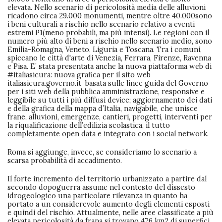
elevata. Nello scenario di pericolosità media delle alluvioni
ricadono circa 29.000 monumenti, mentre oltre 40.000sono
i beni culturali a rischio nello scenario relativo a eventi
estremi P1(meno probabili, ma più intensi). Le regioni con il
numero più alto di beni a rischio nello scenario medio, sono
Emilia-Romagna, Veneto, Liguria e Toscana. Tra i comuni,
spiccano le città d'arte di Venezia, Ferrara, Firenze, Ravenna
e Pisa. E’ stata presentata anche la nuova piattaforma web di
#italiasicura: nuova grafica per il sito web
italiasicura.governo.it basata sulle linee guida del Governo
per i siti web della pubblica amministrazione, responsive e
leggibile su tutti i più diffusi device; aggiornamento dei dati
e della grafica della mappa d’Italia, navigabile, che unisce
frane, alluvioni, emergenze, cantieri, progetti, interventi per
la riqualificazione dell’edilizia scolastica, il tutto
completamente open data e integrato con i social network.
Roma si aggiunge, invece, se consideriamo lo scenario a
scarsa probabilità di accadimento.
Il forte incremento del territorio urbanizzato a partire dal
secondo dopoguerra assume nel contesto del dissesto
idrogeologico una particolare rilevanza in quanto ha
portato a un considerevole aumento degli elementi esposti
e quindi del rischio. Attualmente, nelle aree classificate a più
elevata pericolosità da frana si trovano 476 km2 di superfici