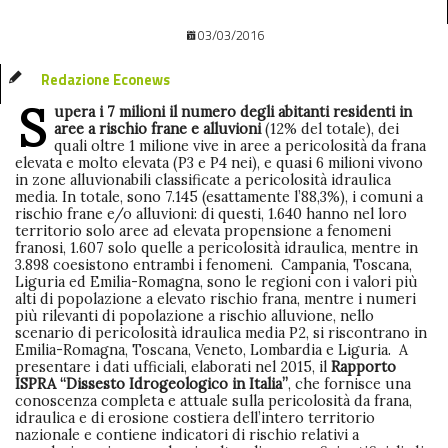
03/03/2016
Redazione Econews
S
upera i 7 milioni il numero degli abitanti residenti in
aree a rischio frane e alluvioni
(12% del totale), dei
quali oltre 1 milione vive in aree a pericolosità da frana
elevata e molto elevata (P3 e P4 nei), e quasi 6 milioni vivono
in zone alluvionabili classificate a pericolosità idraulica
media. In totale, sono 7.145 (esattamente l’88,3%), i comuni a
rischio frane e/o alluvioni: di questi, 1.640 hanno nel loro
territorio solo aree ad elevata propensione a fenomeni
franosi, 1.607 solo quelle a pericolosità idraulica, mentre in
3.898 coesistono entrambi i fenomeni. Campania, Toscana,
Liguria ed Emilia-Romagna, sono le regioni con i valori più
alti di popolazione a elevato rischio frana, mentre i numeri
più rilevanti di popolazione a rischio alluvione, nello
scenario di pericolosità idraulica media P2, si riscontrano in
Emilia-Romagna, Toscana, Veneto, Lombardia e Liguria. A
presentare i dati ufficiali, elaborati nel 2015, il
Rapporto
ISPRA “Dissesto Idrogeologico in Italia”
, che fornisce una
conoscenza completa e attuale sulla pericolosità da frana,
idraulica e di erosione costiera dell’intero territorio
nazionale e contiene indicatori di rischio relativi a