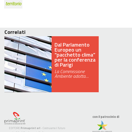
territorio
Correlati
Dal Parlamento
Europeo un
“pacchetto clima”
per la conferenza
di Parigi
La Commissione
Ambiente adotta…
con il patrocinio di
EDITORE
Primaprint srl
- Costruiamo il futuro