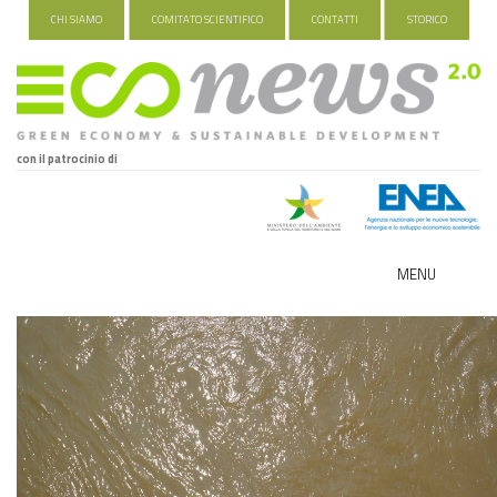
CHI SIAMO
COMITATO SCIENTIFICO
CONTATTI
STORICO
con il patrocinio di
MENU
ECO-NOMY
INDUSTRIA VERDE
FOOD&TRAVEL
HEALTH&WELLNESS