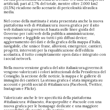
artificiali, pari al 2,7% del totale, mentre oltre 2.000 km2
(11,5%) ricadono nello scenario di pericolosità idraulica
media.
Nel corso della mattinata è stata presentata anche la nuova
piattaforma web di #italiasicura: nuova grafica per il sito
web italiasicura.governo.it basata sulle linee guida del
Governo per i siti web della pubblica amministrazione,
responsive e leggibile su tutti i più diffusi device;
aggiornamento dei dati e della grafica della mappa d’Italia,
navigabile, che unisce frane, alluvioni, emergenze, cantieri,
progetti, interventi per la riqualificazione dell’edilizia
scolastica, il tutto completamente open data e integrato con
i social network.
Nella nuova versione grafica del sito italiasicura.governo.it
vengono valorizzati i colori istituzionali della Presidenza del
Consiglio, la sezione delle notizie, la mappa e le gallerie di
immagini dei cantieri. La stessa grafica è stata impiegata su
account e profili social di #italiasicura (Facebook, Twitter,
Instagram e Flickr).
Valorizzate anche le tre specificità della piattaforma
#italiasicura: #dissesto, #acquepulite e #scuole con una
nuova grafica per le homapage dedicate e una maggiore