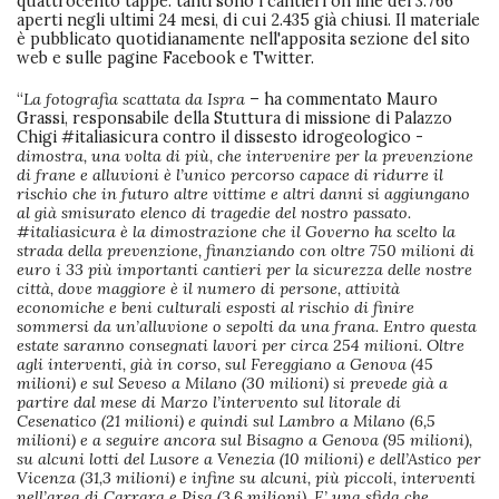
quattrocento tappe: tanti sono i cantieri on line dei 3.766
aperti negli ultimi 24 mesi, di cui 2.435 già chiusi. Il materiale
è pubblicato quotidianamente nell'apposita sezione del sito
web e sulle pagine Facebook e Twitter.
“
La fotografia scattata da Ispra
– ha commentato Mauro
Grassi, responsabile della Stuttura di missione di Palazzo
Chigi #italiasicura contro il dissesto idrogeologico -
dimostra, una volta di più, che intervenire per la prevenzione
di frane e alluvioni è l’unico percorso capace di ridurre il
rischio che in futuro altre vittime e altri danni si aggiungano
al già smisurato elenco di tragedie del nostro passato.
#italiasicura è la dimostrazione che il Governo ha scelto la
strada della prevenzione, finanziando con oltre 750 milioni di
euro i 33 più importanti cantieri per la sicurezza delle nostre
città, dove maggiore è il numero di persone, attività
economiche e beni culturali esposti al rischio di finire
sommersi da un’alluvione o sepolti da una frana. Entro questa
estate saranno consegnati lavori per circa 254 milioni. Oltre
agli interventi, già in corso, sul Fereggiano a Genova (45
milioni) e sul Seveso a Milano (30 milioni) si prevede già a
partire dal mese di Marzo l’intervento sul litorale di
Cesenatico (21 milioni) e quindi sul Lambro a Milano (6,5
milioni) e a seguire ancora sul Bisagno a Genova (95 milioni),
su alcuni lotti del Lusore a Venezia (10 milioni) e dell’Astico per
Vicenza (31,3 milioni) e infine su alcuni, più piccoli, interventi
nell’area di Carrara e Pisa (3,6 milioni). E’ una sfida che