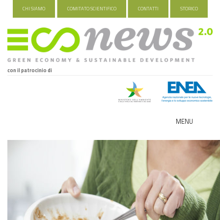
CHI SIAMO
COMITATO SCIENTIFICO
CONTATTI
STORICO
con il patrocinio di
MENU
ECO-NOMY
INDUSTRIA VERDE
FOOD&TRAVEL
HEALTH&WELLNESS