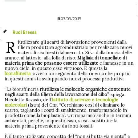
03/09/2015
Rudi Bressa
R
iutilizzare gli scarti di lavorazione provenienti dalla
filiera produttiva agroindustriale per realizzare nuovi
materiali rischiesti dal mercato. Si va dalla buccia delle
arance, al lattosio, alla lolla di riso.
Migliaia di tonnellate di
materia prima che possono essere utilizzate
e immesse in un
nuovo ciclo, in questo caso virtuoso. È questa la
bioraffineria
, ovvero un segmento della ricerca che proprio
in questi anni sta sviluppando nuovi processi produttivi.
“La bioraffineria
riutilizza le molecole organiche contenute
negli scarti della filiera della lavorazione del cibo
”, spiega
Nicoletta Ravasio, dell’
Istituto di scienze e tecnologie
molecolari
(Istm) del Cnr. “Cerchiamo così di eliminare lo
scarto, tagliando i costi di smaltimento, trasformandolo in
prodotti come la bioplastica”. Un risparmio anche in termini
ambientali, perché, in questo caso, si va a sostituire la
materia prima proveniente da fonti fossili.
È il tanto utilizzato concetto del “non si butta via niente”, e