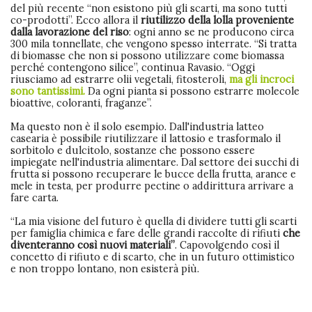
del più recente “non esistono più gli scarti, ma sono tutti
co-prodotti”. Ecco allora il
riutilizzo della lolla proveniente
dalla lavorazione del riso
: ogni anno se ne producono circa
300 mila tonnellate, che vengono spesso interrate. “Si tratta
di biomasse che non si possono utilizzare come biomassa
perché contengono silice”, continua Ravasio. “Oggi
riusciamo ad estrarre olii vegetali, fitosteroli,
ma gli incroci
sono tantissimi.
Da ogni pianta si possono estrarre molecole
bioattive, coloranti, fraganze”.
Ma questo non è il solo esempio. Dall'industria latteo
casearia è possibile riutilizzare il lattosio e trasformalo il
sorbitolo e dulcitolo, sostanze che possono essere
impiegate nell'industria alimentare. Dal settore dei succhi di
frutta si possono recuperare le bucce della frutta, arance e
mele in testa, per produrre pectine o addirittura arrivare a
fare carta.
“La mia visione del futuro è quella di dividere tutti gli scarti
per famiglia chimica e fare delle grandi raccolte di rifiuti
che
diventeranno così nuovi materiali”
. Capovolgendo così il
concetto di rifiuto e di scarto, che in un futuro ottimistico
e non troppo lontano, non esisterà più.