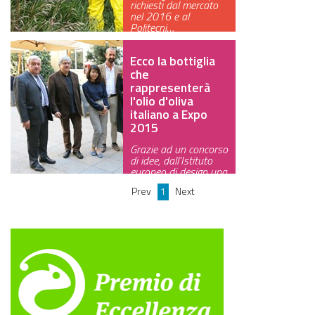
richiesti dal mercato
nel 2016 e al
GREEN TECH
Politecni…
GLOCAL
Ecco la bottiglia
che
ECO-EVENTI
rappresenterà
l'olio d'oliva
ECOINCENTRIAMOCI
italiano a Expo
2015
Grazie ad un concorso
di idee, dall'Istituto
europeo di design una
bot…
Prev
1
Next