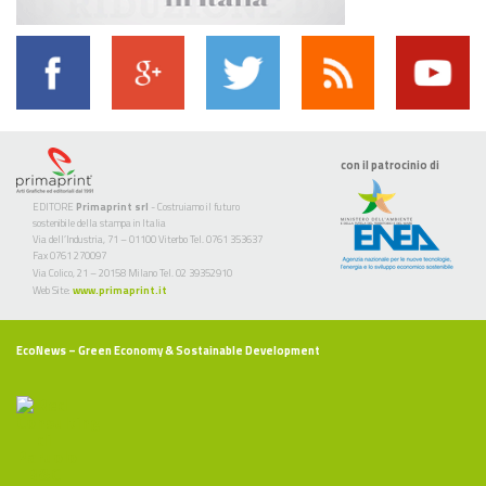
con il patrocinio di
EDITORE
Primaprint srl
- Costruiamo il futuro
sostenibile della stampa in Italia
Via dell’Industria, 71 – 01100 Viterbo Tel. 0761 353637
Fax 0761 270097
Via Colico, 21 – 20158 Milano Tel. 02 39352910
Web Site:
www.primaprint.it
EcoNews
– Green Economy & Sostainable Development