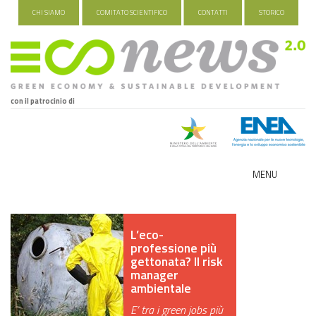
CHI SIAMO
COMITATO SCIENTIFICO
CONTATTI
STORICO
con il patrocinio di
MENU
ECO-NOMY
L’eco-
INDUSTRIA VERDE
professione più
gettonata? Il risk
FOOD&TRAVEL
manager
ambientale
HEALTH&WELLNESS
E’ tra i green jobs più