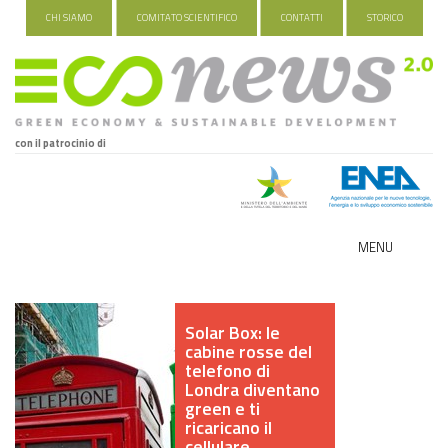
CHI SIAMO
COMITATO SCIENTIFICO
CONTATTI
STORICO
con il patrocinio di
MENU
ECO-NOMY
Solar Box: le
INDUSTRIA VERDE
cabine rosse del
telefono di
FOOD&TRAVEL
Londra diventano
green e ti
ricaricano il
HEALTH&WELLNESS
cellulare