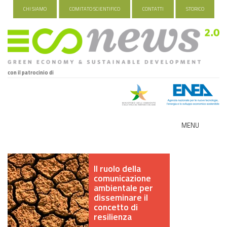
CHI SIAMO
COMITATO SCIENTIFICO
CONTATTI
STORICO
con il patrocinio di
MENU
ECO-NOMY
Il ruolo della
INDUSTRIA VERDE
comunicazione
ambientale per
FOOD&TRAVEL
disseminare il
concetto di
resilienza
HEALTH&WELLNESS