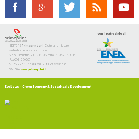
con il patrocinio di
EDITORE
Primaprint srl
- Costruiamo il futuro
sostenibile della stampa in Italia
Via dell’Industria, 71 – 01100 Viterbo Tel. 0761 353637
Fax 0761 270097
Via Colico, 21 – 20158 Milano Tel. 02 39352910
Web Site:
www.primaprint.it
EcoNews
– Green Economy & Sostainable Development