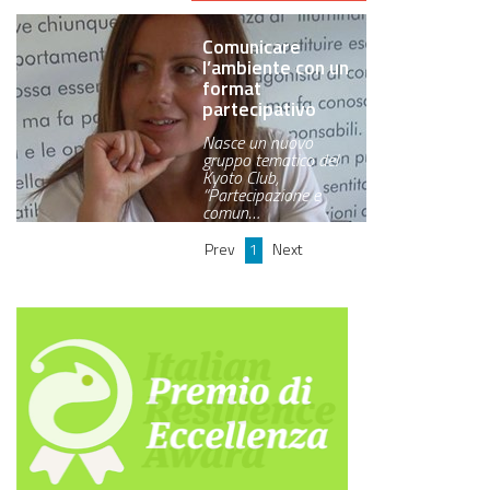
Comunicare
l’ambiente con un
format
partecipativo
Nasce un nuovo
gruppo tematico del
Kyoto Club,
“Partecipazione e
comun…
Prev
1
Next