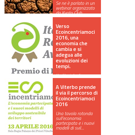
Se ne è parlato in un
GREEN TECH
webinar organizzato
da Kyoto Club
nell’ambito de…
GLOCAL
Verso
Ecoincentriamoci
ECO-EVENTI
2016, una
economia che
ECOINCENTRIAMOCI
cambia e si
adegua alle
evoluzioni dei
tempi.
L'editoriale di
Simonetta Badini
A Viterbo prende
il via il percorso di
Ecoincentriamoci
2016
Una tavola rotonda
sull’economia
partecipata e i nuovi
modelli di svil…