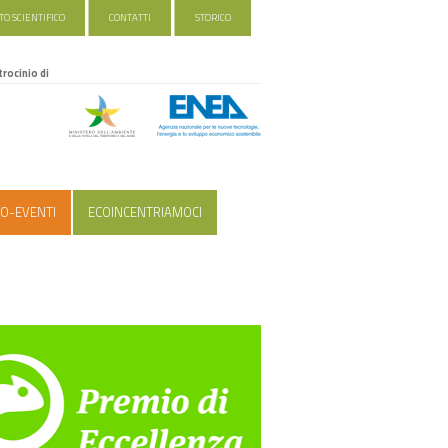
O SCIENTIFICO
CONTATTI
STORICO
trocinio di
O-EVENTI
ECOINCENTRIAMOCI