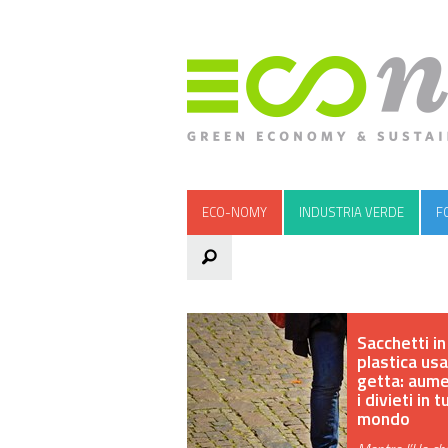
ECO-NOMY
INDUSTRIA VERDE
F
Sacchetti in
plastica usa
getta: aum
i divieti in t
mondo