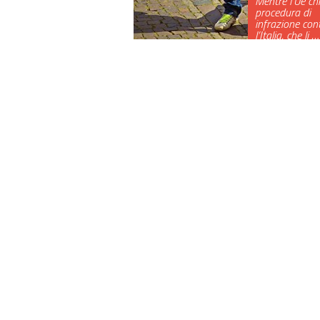
Mentre l’Ue ch
procedura di
infrazione con
l’Italia, che li …