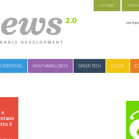
CHI SIAMO
COMITAT
con il pa
OOD&TRAVEL
HEALTH&WELLNESS
GREEN TECH
GLOCAL
EC
 e
entano
utto il