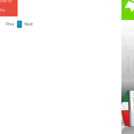
iude la
tro
Prev
1
Next