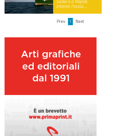
Sicilia e a Napoli,
intanto l’assoc…
GREEN TECH
GLOCAL
Prev
1
Next
ECO-EVENTI
ECOINCENTRIAMOCI