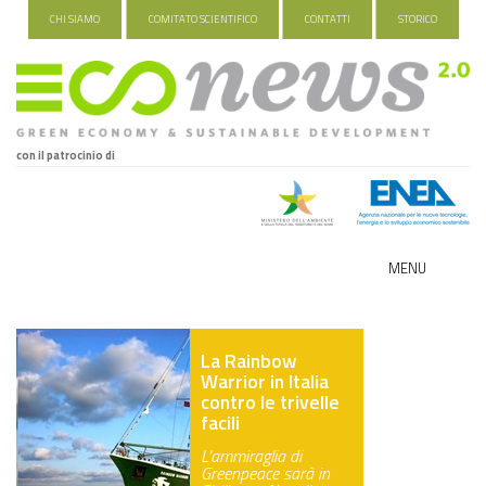
CHI SIAMO
COMITATO SCIENTIFICO
CONTATTI
STORICO
con il patrocinio di
MENU
ECO-NOMY
La Rainbow
INDUSTRIA VERDE
Warrior in Italia
contro le trivelle
FOOD&TRAVEL
facili
L’ammiraglia di
HEALTH&WELLNESS
Greenpeace sarà in