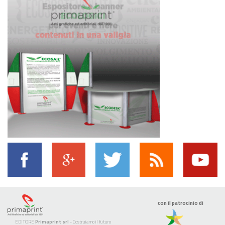
con il patrocinio di
EDITORE
Primaprint srl
- Costruiamo il futuro