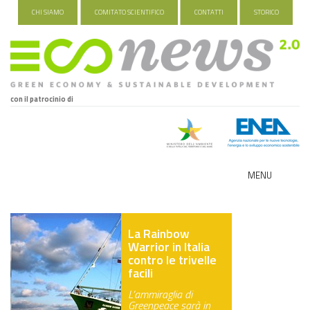
CHI SIAMO
COMITATO SCIENTIFICO
CONTATTI
STORICO
con il patrocinio di
MENU
ECO-NOMY
La Rainbow
INDUSTRIA VERDE
Warrior in Italia
contro le trivelle
FOOD&TRAVEL
facili
L’ammiraglia di
HEALTH&WELLNESS
Greenpeace sarà in