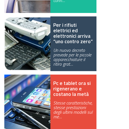
conn…
GREEN TECH
GLOCAL
Per i rifiuti
elettrici ed
ECO-EVENTI
elettronici arriva
“uno contro zero”
ECOINCENTRIAMOCI
Un nuovo decreto
prevede per le piccole
apparecchiature il
ritiro grat…
Pc e tablet ora si
rigenerano e
costano la metà
Stesse caratteristiche,
stesse prestazioni
degli ultimi modelli sul
me…