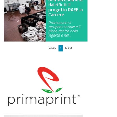
dai rifiuti: il
progetto RAEE in
Carcere
Promuovere il
recupero sociale e il
pieno rientro nella
legalità e nel…
Prev
1
Next