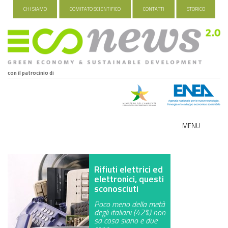
CHI SIAMO
COMITATO SCIENTIFICO
CONTATTI
STORICO
con il patrocinio di
MENU
ECO-NOMY
Rifiuti elettrici ed
INDUSTRIA VERDE
elettronici, questi
sconosciuti
FOOD&TRAVEL
Poco meno della metà
degli italiani (42%) non
HEALTH&WELLNESS
sa cosa siano e due