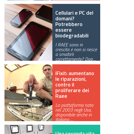
Cellulari e PC del
domani?
Potrebbero
essere
biodegradabili
I RAEE sono in
crescita e non si riesce
a smaltirli
correttamente? Dag…
iFixit: aumentano
le riparazioni,
contro il
proliferare dei
Raee
La piattaforma nata
nel 2003 negli Usa,
disponibile anche in
italiano,…
Una seconda vita