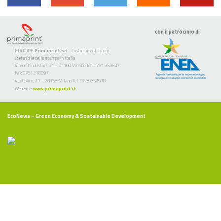
con il patrocinio di
EDITORE
Primaprint srl
- Costruiamo il futuro
sostenibile della stampa in Italia
Via dell’Industria, 71 – 01100 Viterbo Tel. 0761 353637
Fax 0761 270097
Via Colico, 21 – 20158 Milano Tel. 02 39352910
Web Site:
www.primaprint.it
EcoNews
– Green Economy & Sostainable Development