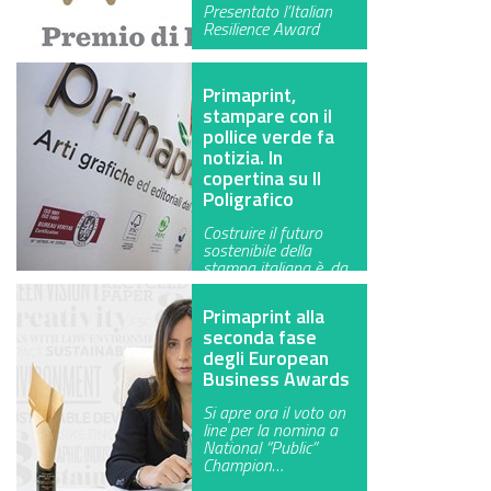
Presentato l’Italian
GREEN TECH
Resilience Award
GLOCAL
Primaprint,
stampare con il
ECO-EVENTI
pollice verde fa
notizia. In
ECOINCENTRIAMOCI
copertina su Il
Poligrafico
Costruire il futuro
sostenibile della
stampa italiana è, da
quasi 25 a…
Primaprint alla
seconda fase
degli European
Business Awards
Si apre ora il voto on
line per la nomina a
National “Public”
Champion…