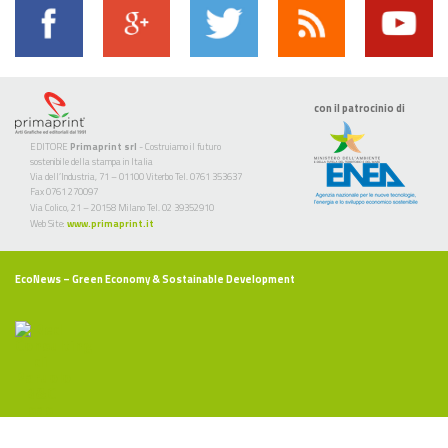
con il patrocinio di
EDITORE
Primaprint srl
- Costruiamo il futuro
sostenibile della stampa in Italia
Via dell’Industria, 71 – 01100 Viterbo Tel. 0761 353637
Fax 0761 270097
Via Colico, 21 – 20158 Milano Tel. 02 39352910
Web Site:
www.primaprint.it
EcoNews
– Green Economy & Sostainable Development