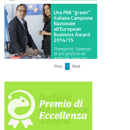
Una PMI “green”
italiana Campione
Nazionale
all’European
Business Award
2014/15
Primaprint, l’azienda
di arti grafiche ed
editoriali, vince per
l'Ital…
Prev
1
Next