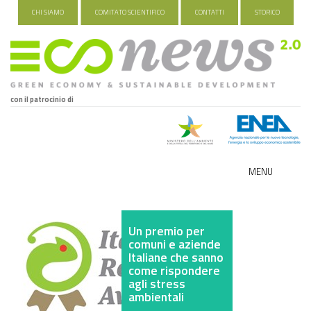
CHI SIAMO
COMITATO SCIENTIFICO
CONTATTI
STORICO
con il patrocinio di
MENU
ECO-NOMY
Un premio per
INDUSTRIA VERDE
comuni e aziende
Italiane che sanno
FOOD&TRAVEL
come rispondere
agli stress
ambientali
HEALTH&WELLNESS