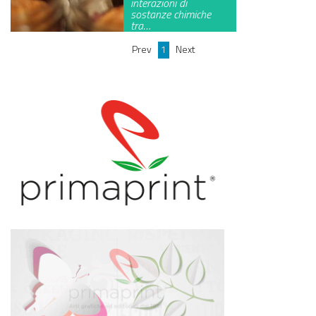
interazioni di
sostanze chimiche
GREEN TECH
tra…
GLOCAL
Prev
1
Next
ECO-EVENTI
ECOINCENTRIAMOCI