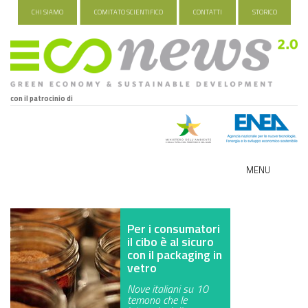
CHI SIAMO
COMITATO SCIENTIFICO
CONTATTI
STORICO
con il patrocinio di
MENU
ECO-NOMY
Per i consumatori
INDUSTRIA VERDE
il cibo è al sicuro
con il packaging in
FOOD&TRAVEL
vetro
Nove italiani su 10
HEALTH&WELLNESS
temono che le