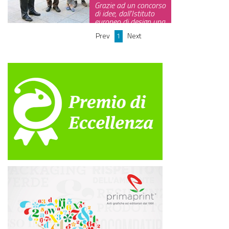
Grazie ad un concorso
GREEN TECH
di idee, dall'Istituto
europeo di design una
bot…
GLOCAL
Prev
1
Next
ECO-EVENTI
ECOINCENTRIAMOCI