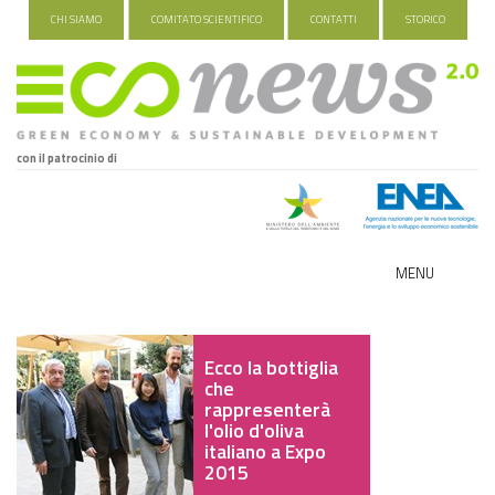
CHI SIAMO
COMITATO SCIENTIFICO
CONTATTI
STORICO
con il patrocinio di
MENU
ECO-NOMY
Ecco la bottiglia
INDUSTRIA VERDE
che
rappresenterà
FOOD&TRAVEL
l'olio d'oliva
italiano a Expo
2015
HEALTH&WELLNESS