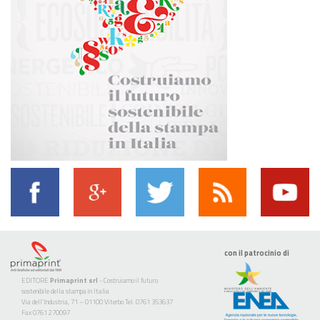
con il patrocinio di
EDITORE
Primaprint srl
- Costruiamo il futuro
sostenibile della stampa in Italia
Via dell’Industria, 71 – 01100 Viterbo Tel. 0761 353637
Fax 0761 270097