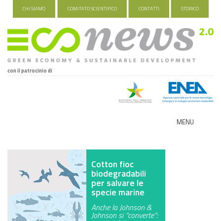
CHI SIAMO
COMITATO SCIENTIFICO
CONTATTI
STORICO
con il patrocinio di
MENU
ECO-NOMY
Cotton fioc
INDUSTRIA VERDE
biodegradabili
per salvare le
FOOD&TRAVEL
specie marine
Anche la Johnson &
HEALTH&WELLNESS
Johnson si “converte”: