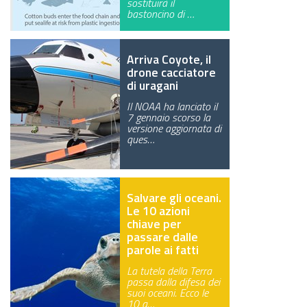
sostituirà il
bastoncino di …
GREEN TECH
GLOCAL
Arriva Coyote, il
drone cacciatore
ECO-EVENTI
di uragani
Il NOAA ha lanciato il
ECOINCENTRIAMOCI
7 gennaio scorso la
versione aggiornata di
ques…
Salvare gli oceani.
Le 10 azioni
chiave per
passare dalle
parole ai fatti
La tutela della Terra
passa dalla difesa dei
suoi oceani. Ecco le
10 a…