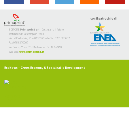
con il patrocinio di
EDITORE
Primaprint srl
- Costruiamo il futuro
sostenibile della stampa in Italia
Via dell’Industria, 71 – 01100 Viterbo Tel. 0761 353637
Fax 0761 270097
Via Colico, 21 – 20158 Milano Tel. 02 39352910
Web Site:
www.primaprint.it
EcoNews
– Green Economy & Sostainable Development