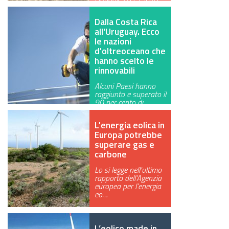
per cento dell'ene…
Dalla Costa Rica
all'Uruguay. Ecco
le nazioni
d'oltreoceano che
hanno scelto le
rinnovabili
Alcuni Paesi hanno
raggiunto e superato il
90 per cento di
produzione …
L'energia eolica in
Europa potrebbe
superare gas e
carbone
Lo si legge nell'ultimo
rapporto dell'Agenzia
europea per l'energia
eo…
L’eolico made in