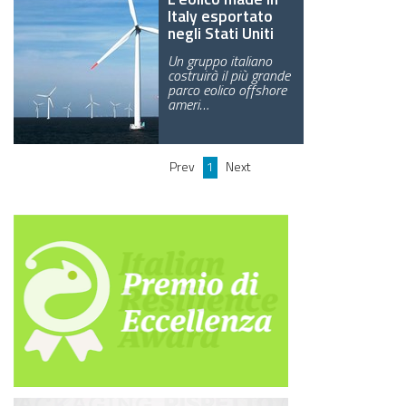
Italy esportato
negli Stati Uniti
Un gruppo italiano
costruirà il più grande
parco eolico offshore
ameri…
Prev
1
Next