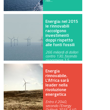
nei…
GREEN TECH
GLOCAL
Energia: nel 2015
le rinnovabili
ECO-EVENTI
raccolgono
investimenti
ECOINCENTRIAMOCI
doppi rispetto
alle fonti fossili
266 miliardi di dollari
contro 130, facendo
risparmiare 1,5
gigatonnel…
Energia
rinnovabile.
L'Africa sarà
leader nella
rivoluzione
energetica
Entro il 2040,
secondo l'Energy
Outlook 2015, il 40