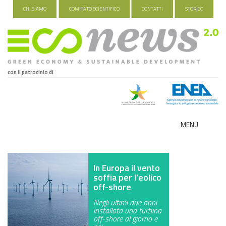
CHI SIAMO
COMITATO SCIENTIFICO
CONTATTI
STORICO
con il patrocinio di
MENU
ECO-NOMY
In Europa il vento
INDUSTRIA VERDE
soffia per l’eolico
off-shore
FOOD&TRAVEL
Negli ultimi due anni
installata una turbina
HEALTH&WELLNESS
off-shore al giorno e