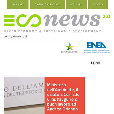
CHI SIAMO
COMITATO SCIENTIFICO
CONTATTI
STORICO
con il patrocinio di
MENU
ECO-NOMY
Ministero
INDUSTRIA VERDE
dell’Ambiente, il
saluto a Corrado
FOOD&TRAVEL
Clini, l’augurio di
buon lavoro ad
Andrea Orlando
HEALTH&WELLNESS