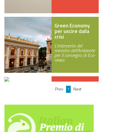
GREEN TECH
GLOCAL
Green Economy
per uscire dalla
ECO-EVENTI
crisi
L’intervento del
ECOINCENTRIAMOCI
ministro dell’Ambiente
per il convegno di Eco-
news
Un pianeta in
Prev
1
Next
default
E' green la speranza
del futuro