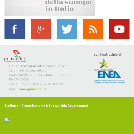
con il patrocinio di
EDITORE
Primaprint srl
- Costruiamo il futuro
sostenibile della stampa in Italia
Via dell’Industria, 71 – 01100 Viterbo Tel. 0761 353637
Fax 0761 270097
Via Colico, 21 – 20158 Milano Tel. 02 39352910
Web Site:
www.primaprint.it
EcoNews
– Green Economy & Sostainable Development