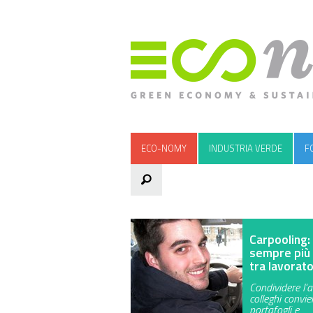
ECO-NOMY
INDUSTRIA VERDE
F
Carpooling:
sempre più
tra lavorato
Condividere l'a
colleghi convie
portafogli e