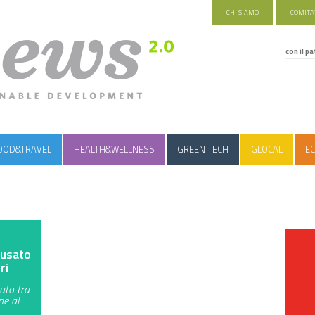
CHI SIAMO
COMITAT
con il pa
OOD&TRAVEL
HEALTH&WELLNESS
GREEN TECH
GLOCAL
EC
 usato
ri
uto tra
ne al