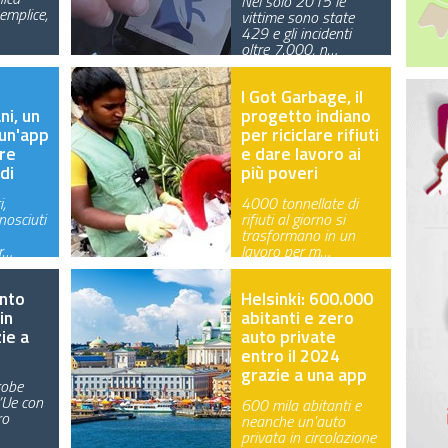
Nel solo 2015 le
emplice,
vittime sono state
429 e gli incidenti
oltre 7.000, n…
I Got Garbage, il
ni, un
progetto indiano
 un'app
per riciclare rifiuti
ire
e dare lavoro ai
di
più poveri
,
4000 tonnellate di
nosciuti
rifiuti al giorno si
trasformano in un
r…
lavoro per m…
ento
Helsinki: 600.000
in
abitanti e zero
ie a
auto private
entro il 2024
grazie a una app
robe
l’Ue con
600 mila abitanti e
ro
neanche un'auto
privata in circolazione