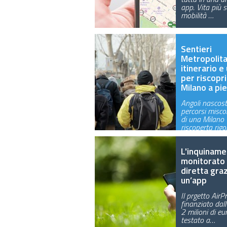
app. Vita più s
mobilità …
Sentieri
Metropolita
itinerario e
per riscopr
Milano a pie
Angoli nascosti
percorsi misco
di una Milano
riscoperta rigo
L'inquinam
monitorato 
diretta graz
un’app
Il prgetto AirP
finanziato dal
2 milioni di eu
testato a…