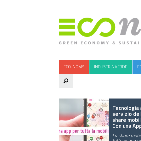
ECO-NOMY
INDUSTRIA VERDE
F
Tecnologia 
servizio del
share mobili
Con una Ap
La share mobil
tutta in una u