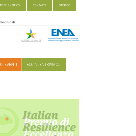
O SCIENTIFICO
CONTATTI
STORICO
trocinio di
O-EVENTI
ECOINCENTRIAMOCI