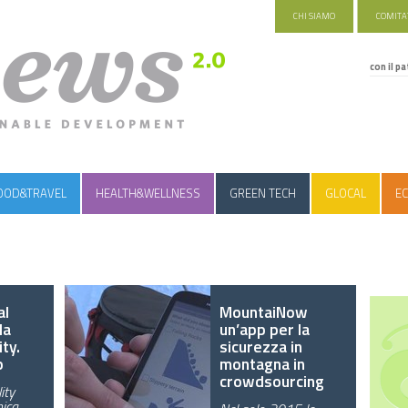
CHI SIAMO
COMITAT
con il pa
OOD&TRAVEL
HEALTH&WELLNESS
GREEN TECH
GLOCAL
EC
al
MountaiNow
la
un’app per la
ty.
sicurezza in
p
montagna in
crowdsourcing
ity
nica