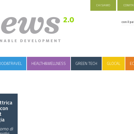
CHI SIAMO
COMITAT
con il pa
OOD&TRAVEL
HEALTH&WELLNESS
GREEN TECH
GLOCAL
EC
ttrica
 con
t
ia
orno di
iglia