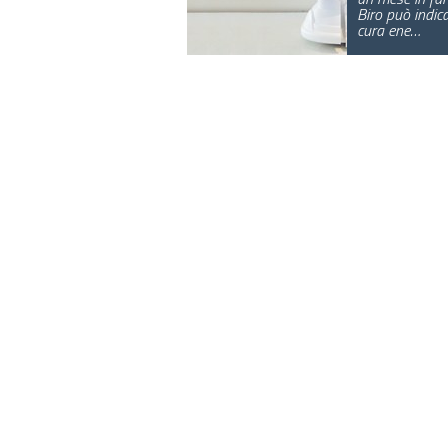
Biro può indica
cura ene…