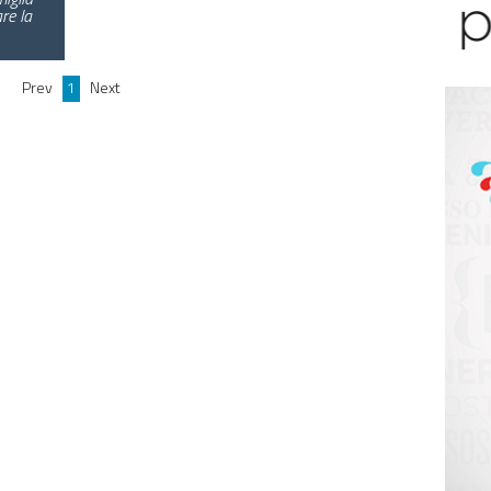
re la
Prev
1
Next