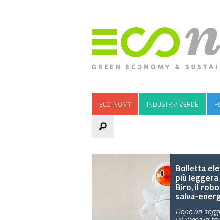
ECO-NOMY
INDUSTRIA VERDE
F
Bolletta ele
più leggera
Biro, il robo
salva-energ
Dopo un soggi
un mese in fam