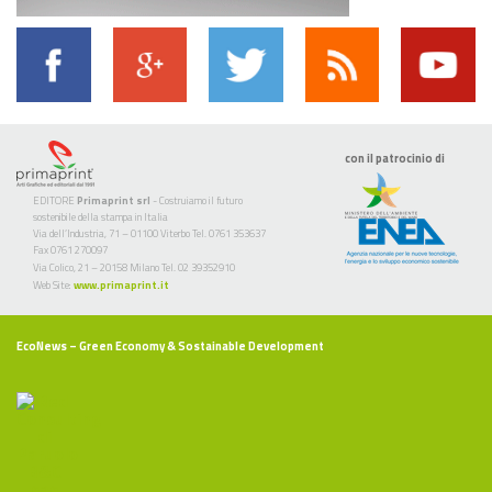
con il patrocinio di
EDITORE
Primaprint srl
- Costruiamo il futuro
sostenibile della stampa in Italia
Via dell’Industria, 71 – 01100 Viterbo Tel. 0761 353637
Fax 0761 270097
Via Colico, 21 – 20158 Milano Tel. 02 39352910
Web Site:
www.primaprint.it
EcoNews
– Green Economy & Sostainable Development