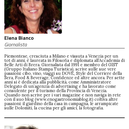
GREEN TECH
GLOCAL
ECO-EVENTI
Elena Bianco
Giornalista
ECOINCENTRIAMOCI
Piemontese, cresciuta a Milano e vissuta a Venezia per un
tot di anni, è laureata in Filosofia e diplomata all’Accademia di
Belle Arti di Brera. Giornalista dal 1991 e membro del GIST
(Gruppo Italiano Stampa Turistica), scrive sulle sue vere
passioni: cibo, vino, viaggi su DOVE, Style del Corriere della
Sera, Food & Beverage, Confidenze ed altre ancora. Per sette
anni si è dedicata alla pubblicità, come Amministratore
Delegato di un’agenzia di advertising e ha lavorato come
consulente per il turismo della Provincia di Venezia.
Quando non scrive per i vari magazine e non naviga in rete
con il suo blog (www.enogastronomiablog.it) coltiva altre
passioni: il giardino della casa in campagna, le arrampicate
sulle Dolomiti, la cucina per gli amici, la fotografia.