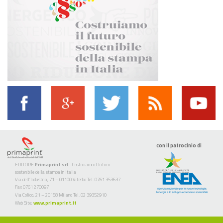
con il patrocinio di
EDITORE
Primaprint srl
- Costruiamo il futuro
sostenibile della stampa in Italia
Via dell’Industria, 71 – 01100 Viterbo Tel. 0761 353637
Fax 0761 270097
Via Colico, 21 – 20158 Milano Tel. 02 39352910
Web Site:
www.primaprint.it