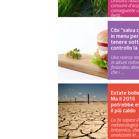
Drastica riduz
consumi d'acq
conseguente u
fertil…
Cibi “salva 
in menu per
tenere sot
controllo l
Una ricerca re
in alcuni ristor
finlandesi dim
che i …
Estate boll
Ma il 2016
potrebbe e
il più caldo
Lo fa sapere il
meteorologico
britannico, ch
analizzato le 