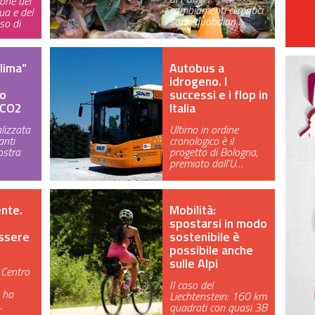
ione dei
cambiamenti climatici
ua e del
sono quotidian…
so di
clima”
Autobus a
idrogeno. I
to
successi e i flop in
a CO2
Italia
alizzata
Ultimo in ordine
anti
cronologico è il
ostra
progetto di Bologna,
premiato dall'U…
ente.
Mobilità:
spostarsi in modo
ssere
sostenibile è
possibile anche
sulle Alpi
 Centro
Il caso del
e ha
Liechtenstein: 160 km
…
quadrati con quasi 38