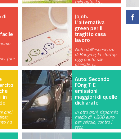
mila auto. La …
 di
Jojob.
L'alternativa
green per il
facile
tragitto casa
lavoro
 prima
Nato dall'esperienza
di Bringme, la startup
per fare
oggi punta alle
aziende, l…
e
Auto: Secondo
ercito
l’Ong T E
 che
emissioni
i in
maggiori di quelle
ndo
dichiarate
e anni
In otto anni, risparmio
iner,
medio di 1.800 euro
nto ha
per veicolo, contro i
teor…