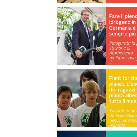
Fare il pieno
idrogeno in
Germania è
sempre più 
Inaugurata la
stazione di
rifornimento
multifunzione 
il…
Plant for th
planet. L'es
dei ragazzi
pianta alber
tutto il mo
Fondato a nov
da Felix Finkbe
oggi il movime
piantato…