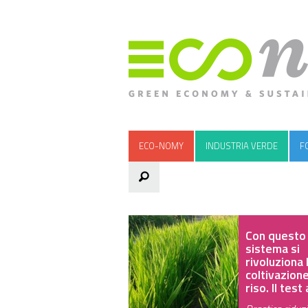
ECO-NOMY
INDUSTRIA VERDE
F
Con questo
sistema si
rivoluziona 
coltivazione
riso. Il test