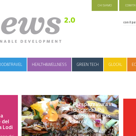
CHI SIAMO
COMITAT
con il pa
OOD&TRAVEL
HEALTH&WELLNESS
GREEN TECH
GLOCAL
EC
Più spazzatura in
discarica? Più
la
emissioni di gas
 del
serra!
 a Lodi
In vista della COP 21
di Parigi i