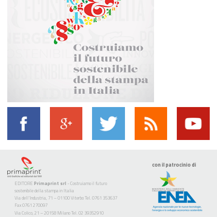
con il patrocinio di
EDITORE
Primaprint srl
- Costruiamo il futuro
sostenibile della stampa in Italia
Via dell’Industria, 71 – 01100 Viterbo Tel. 0761 353637
Fax 0761 270097
Via Colico, 21 – 20158 Milano Tel. 02 39352910