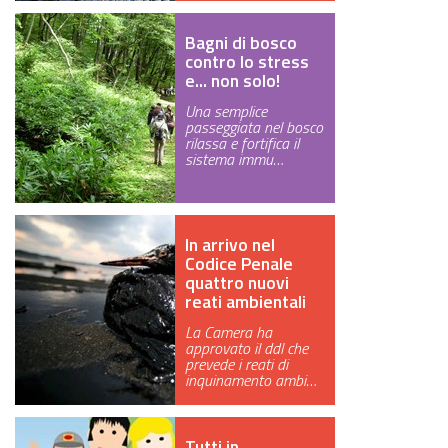
Bagni di bosco
contro lo stress
e... non solo!
Una semplice
passeggiata nel bosco
rilassa e fortifica il
sistema immu…
In arrivo nel
Codice Penale
quattro nuovi
reati ambientali
La Camera ha
approvato il ddl che
prevede i reati di
inquinamento ambi…
Tutti in