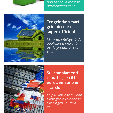
non fanno la raccolta
differenziata sono il …
GREEN TECH
GLOCAL
Ecogriddy: smart
grid piccole e
ECO-EVENTI
super efficienti
Mini-reti intelligenti da
ECOINCENTRIAMOCI
applicare a impianti
per la produzione di
en…
Sui cambiamenti
climatici, le città
europee sono in
ritardo
Le più virtuose in Gran
Bretagna e l’olandese
Groningen, in Italia
sol…