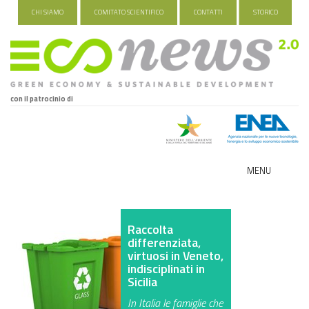
CHI SIAMO
COMITATO SCIENTIFICO
CONTATTI
STORICO
con il patrocinio di
MENU
ECO-NOMY
Raccolta
INDUSTRIA VERDE
differenziata,
virtuosi in Veneto,
FOOD&TRAVEL
indisciplinati in
Sicilia
HEALTH&WELLNESS
In Italia le famiglie che