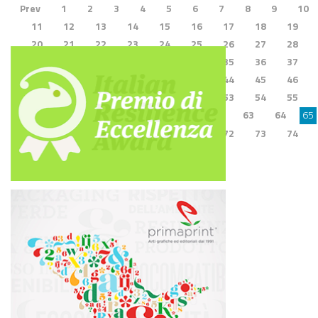
Prev
1
2
3
4
5
6
7
8
9
10
11
12
13
14
15
16
17
18
19
20
21
22
23
24
25
26
27
28
29
30
31
32
33
34
35
36
37
38
39
40
41
42
43
44
45
46
47
48
49
50
51
52
53
54
55
56
57
58
59
60
61
62
63
64
65
66
67
68
69
70
71
72
73
74
75
76
Next